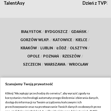
TalentAsy
Dzień z TVP3
BIAŁYSTOK
/
BYDGOSZCZ
/
GDAŃSK
/
GORZÓW WLKP.
/
KATOWICE
/
KIELCE
/
KRAKÓW
/
LUBLIN
/
ŁÓDŹ
/
OLSZTYN
/
OPOLE
/
POZNAŃ
/
RZESZÓW
/
SZCZECIN
/
WARSZAWA
/
WROCŁAW
Szanujemy Twoją prywatność
Dołącz do nas:
Kliknij "Akceptuję i przechodzę do serwisu", aby wyrazić zgody na
korzystanie z technologii automatycznego śledzenia i zbierania danych,
TVP
dostęp do informacji na Twoim urządzeniu końcowym i ich
Abonament TVP
przechowywanie oraz na przetwarzanie Twoich danych osobowych przez
Regulamin TVP