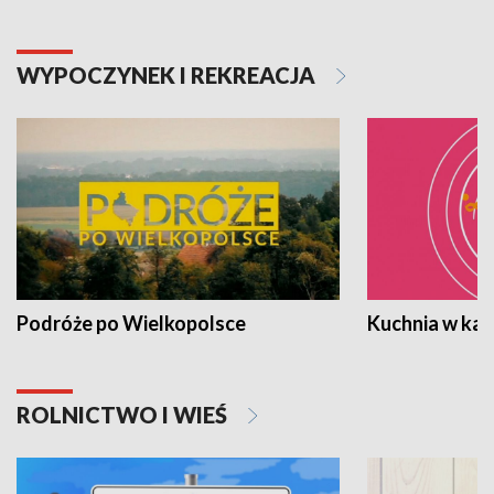
WYPOCZYNEK I REKREACJA
Podróże po Wielkopolsce
Kuchnia w ka
ROLNICTWO I WIEŚ