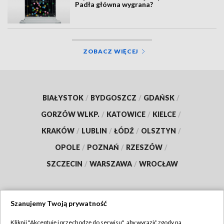
Padła główna wygrana?
ZOBACZ WIĘCEJ
BIAŁYSTOK
/
BYDGOSZCZ
/
GDAŃSK
/
GORZÓW WLKP.
/
KATOWICE
/
KIELCE
/
KRAKÓW
/
LUBLIN
/
ŁÓDŹ
/
OLSZTYN
/
OPOLE
/
POZNAŃ
/
RZESZÓW
/
SZCZECIN
/
WARSZAWA
/
WROCŁAW
Szanujemy Twoją prywatność
Dołącz do nas:
Kliknij "Akceptuję i przechodzę do serwisu", aby wyrazić zgody na