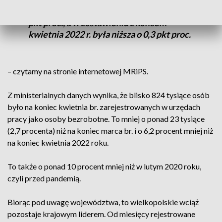
wyniosła 5,3 proc. W porównaniu do
poprzedniego miesiąca stopa spadła o 0,1
pkt proc., a w zestawieniu z końcem
kwietnia 2022 r. była niższa o 0,3 pkt proc.
– czytamy na stronie internetowej MRiPS.
Z ministerialnych danych wynika, że blisko 824 tysiące osób
było na koniec kwietnia br. zarejestrowanych w urzędach
pracy jako osoby bezrobotne. To mniej o ponad 23 tysiące
(2,7 procenta) niż na koniec marca br. i o 6,2 procent mniej niż
na koniec kwietnia 2022 roku.
To także o ponad 10 procent mniej niż w lutym 2020 roku,
czyli przed pandemią.
Biorąc pod uwagę województwa, to wielkopolskie wciąż
pozostaje krajowym liderem. Od miesięcy rejestrowane