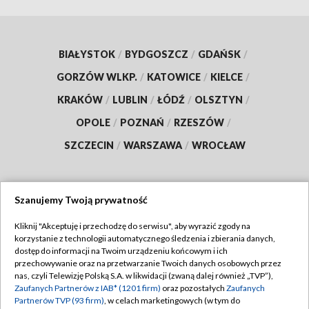
BIAŁYSTOK
/
BYDGOSZCZ
/
GDAŃSK
/
GORZÓW WLKP.
/
KATOWICE
/
KIELCE
/
KRAKÓW
/
LUBLIN
/
ŁÓDŹ
/
OLSZTYN
/
OPOLE
/
POZNAŃ
/
RZESZÓW
/
SZCZECIN
/
WARSZAWA
/
WROCŁAW
Szanujemy Twoją prywatność
Dołącz do nas:
Kliknij "Akceptuję i przechodzę do serwisu", aby wyrazić zgody na
korzystanie z technologii automatycznego śledzenia i zbierania danych,
TVP
dostęp do informacji na Twoim urządzeniu końcowym i ich
Abonament TVP
przechowywanie oraz na przetwarzanie Twoich danych osobowych przez
Regulamin TVP
nas, czyli Telewizję Polską S.A. w likwidacji (zwaną dalej również „TVP”),
Emisja w TVP
Zaufanych Partnerów z IAB* (1201 firm)
oraz pozostałych
Zaufanych
Polityka prywatności
Partnerów TVP (93 firm)
, w celach marketingowych (w tym do
Centrum informacji TVP