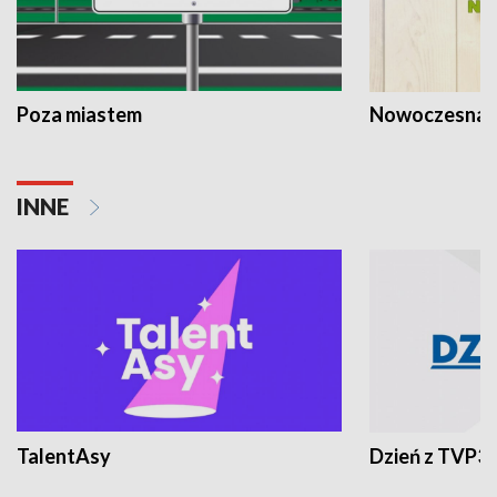
Poza miastem
Nowoczesna 
INNE
TalentAsy
Dzień z TVP3