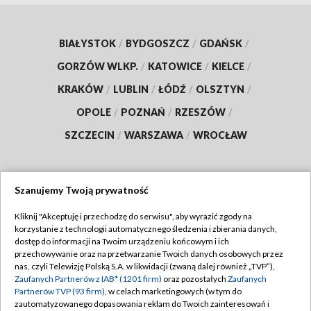
BIAŁYSTOK
/
BYDGOSZCZ
/
GDAŃSK
/
GORZÓW WLKP.
/
KATOWICE
/
KIELCE
/
KRAKÓW
/
LUBLIN
/
ŁÓDŹ
/
OLSZTYN
/
OPOLE
/
POZNAŃ
/
RZESZÓW
/
SZCZECIN
/
WARSZAWA
/
WROCŁAW
Szanujemy Twoją prywatność
Dołącz do nas:
Kliknij "Akceptuję i przechodzę do serwisu", aby wyrazić zgody na
korzystanie z technologii automatycznego śledzenia i zbierania danych,
TVP
dostęp do informacji na Twoim urządzeniu końcowym i ich
Abonament TVP
przechowywanie oraz na przetwarzanie Twoich danych osobowych przez
Regulamin TVP
nas, czyli Telewizję Polską S.A. w likwidacji (zwaną dalej również „TVP”),
Emisja w TVP
Polityka prywatności
Zaufanych Partnerów z IAB* (1201 firm)
oraz pozostałych
Zaufanych
Partnerów TVP (93 firm)
, w celach marketingowych (w tym do
Centrum informacji TVP
Moje zgody
zautomatyzowanego dopasowania reklam do Twoich zainteresowań i