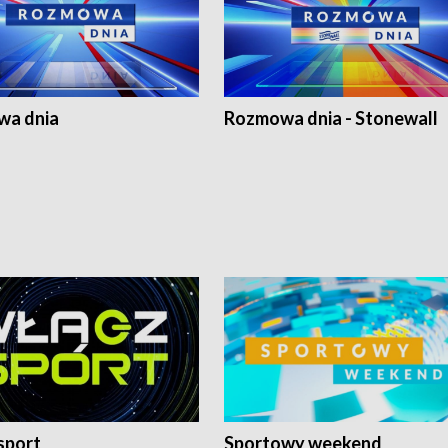
a dnia
Rozmowa dnia - Stonewall
sport
Sportowy weekend