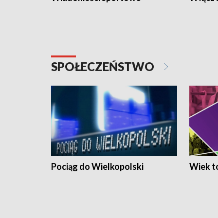
SPOŁECZEŃSTWO
Pociąg do Wielkopolski
Wiek to