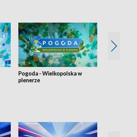
Pogoda - Wielkopolska w
Eko prognoza
plenerze