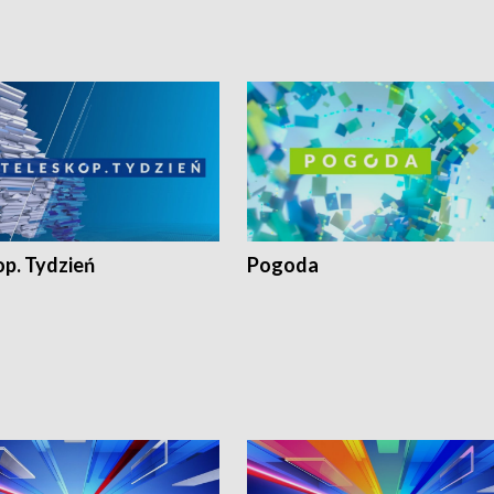
op. Tydzień
Pogoda