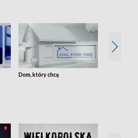
Dom, który chcę
Biznes Wielk