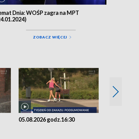
emat Dnia: WOŚP zagra na MPT
24.01.2024)
ZOBACZ WIĘCEJ
05.08.2026 godz.16:30
05.08.2026 g