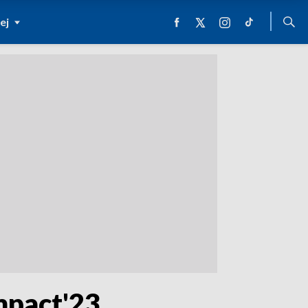
ej
mpact'23