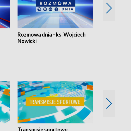
Rozmowa dnia - ks. Wojciech
Euro Fakty
Nowicki
Transmisje sportowe
Reportaże s