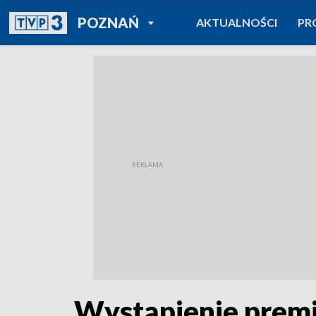
POWRÓT DO
POZNAŃ
AKTUALNOŚCI
PR
TVP REGIONY
Wystąpienie premi