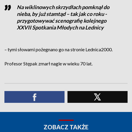
Na wiklinowych skrzydłach pomknął do
nieba, by już stamtąd – tak jak co roku -
przygotowywać scenografię kolejnego
XXVII Spotkania Młodych na Lednicy
– tymi słowami pożegnano go na stronie Lednica2000.
Profesor Stępak zmarł nagle w wieku 70 lat.
ZOBACZ TAKŻE