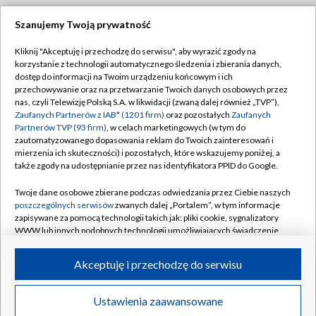
Szanujemy Twoją prywatność
Dołącz do nas:
Kliknij "Akceptuję i przechodzę do serwisu", aby wyrazić zgody na
korzystanie z technologii automatycznego śledzenia i zbierania danych,
TVP
dostęp do informacji na Twoim urządzeniu końcowym i ich
Abonament TVP
przechowywanie oraz na przetwarzanie Twoich danych osobowych przez
Regulamin TVP
nas, czyli Telewizję Polską S.A. w likwidacji (zwaną dalej również „TVP”),
Emisja w TVP
Polityka prywatności
Zaufanych Partnerów z IAB* (1201 firm)
oraz pozostałych
Zaufanych
Partnerów TVP (93 firm)
, w celach marketingowych (w tym do
Centrum informacji TVP
Moje zgody
zautomatyzowanego dopasowania reklam do Twoich zainteresowań i
mierzenia ich skuteczności) i pozostałych, które wskazujemy poniżej, a
Naziemna Telewizja Cyfrowa
Pomoc
także zgody na udostępnianie przez nas identyfikatora PPID do Google.
Sklep TVP
Biuro reklamy
Twoje dane osobowe zbierane podczas odwiedzania przez Ciebie naszych
Rada Programowa
Kontakt
poszczególnych serwisów
zwanych dalej „Portalem”, w tym informacje
zapisywane za pomocą technologii takich jak: pliki cookie, sygnalizatory
System NOS
WWW lub innych podobnych technologii umożliwiających świadczenie
dopasowanych i bezpiecznych usług, personalizację treści oraz reklam,
Informacje o nadawcy
Kanały
udostępnianie funkcji mediów społecznościowych oraz analizowanie
Akceptuję i przechodzę do serwisu
ruchu w Internecie.
Program dla prasy
©2026 Telewizja Polska S.A. w likwidacji
Biuro Reklamy
Twoje dane osobowe zbierane podczas odwiedzania przez Ciebie
Ustawienia zaawansowane
poszczególnych serwisów
na Portalu, takie jak adresy IP, identyfikatory
Ogłoszenie przetargowe