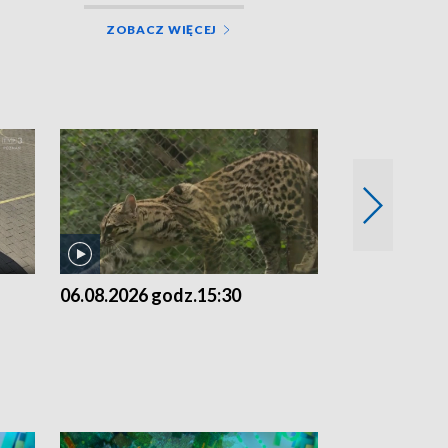
ZOBACZ WIĘCEJ
06.08.2026 godz.15:30
05.08.2026 g