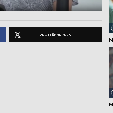
UDOSTĘPNIJ NA X
M
M