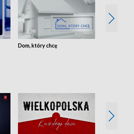
Dom, który chcę
Biznes Wielk