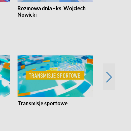
Rozmowa dnia - ks. Wojciech
Euro Fakty
Nowicki
Transmisje sportowe
Reportaże s