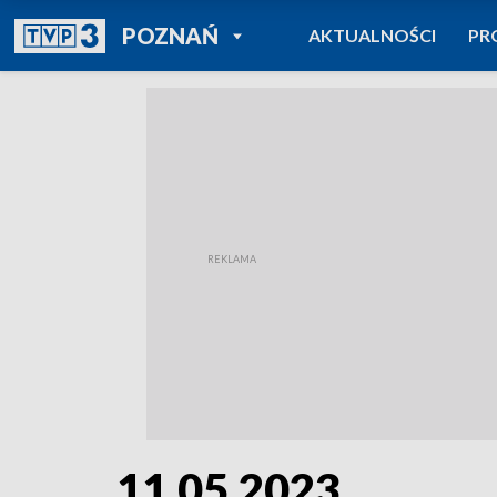
POWRÓT DO
POZNAŃ
AKTUALNOŚCI
PR
TVP REGIONY
11.05.2023