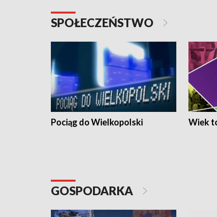
SPOŁECZEŃSTWO
Pociąg do Wielkopolski
Wiek to
GOSPODARKA