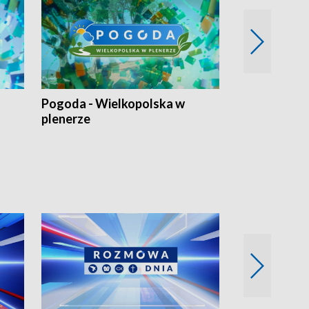
Pogoda - Wielkopolska w
Eko prognoza
plenerze