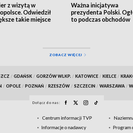
er z wizytą w
Ważna inicjatywa
opolsce. Odwiedził
prezydenta Polski. Ogł
ększe takie miejsce
to podczas obchodów
ĘCIA, WIDEO]
Poznańskiego Czerwc
ZOBACZ WIĘCEJ
SZCZ
/
GDAŃSK
/
GORZÓW WLKP.
/
KATOWICE
/
KIELCE
/
KRA
N
/
OPOLE
/
POZNAŃ
/
RZESZÓW
/
SZCZECIN
/
WARSZAWA
/
W
Dołącz do nas:
Centrum informacji TVP
Naziemna
Informacje o nadawcy
Program d