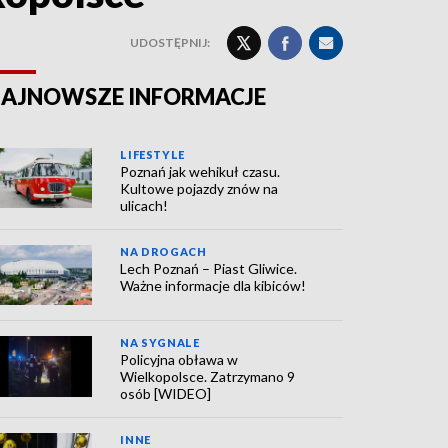
UDOSTĘPNIJ:
AJNOWSZE INFORMACJE
LIFESTYLE
Poznań jak wehikuł czasu.
Kultowe pojazdy znów na
ulicach!
NA DROGACH
Lech Poznań – Piast Gliwice.
Ważne informacje dla kibiców!
NA SYGNALE
Policyjna obława w
Wielkopolsce. Zatrzymano 9
osób [WIDEO]
INNE