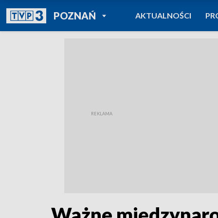
POWRÓT DO
POZNAŃ
AKTUALNOŚCI
PR
TVP REGIONY
Ważne międzynaro