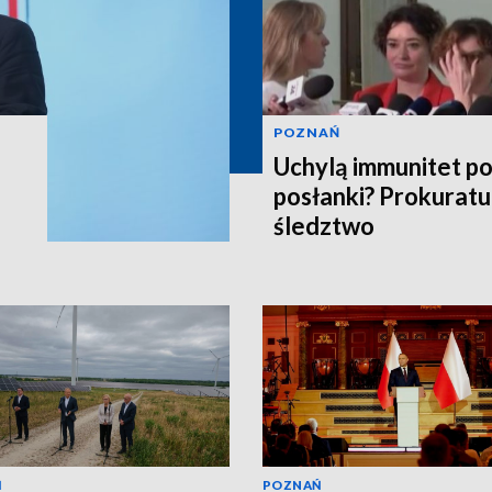
POZNAŃ
Uchylą immunitet p
posłanki? Prokuratu
śledztwo
Ń
POZNAŃ