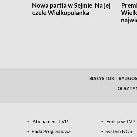
Nowa partia w Sejmie. Na jej
Premi
czele Wielkopolanka
Wielk
najwi
[ZDJ
BIAŁYSTOK
/
BYDGO
OLSZTY
Abonament TVP
Emisja w TVP
Rada Programowa
System NOS