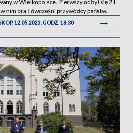
zowany w Wielkopolsce. Pierwszy odbył się 21
 w nim brali ówcześni przywódcy państw.
OP, 12.05.2023, GODZ. 18:30