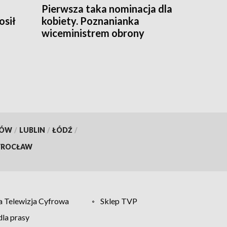
Pierwsza taka nominacja dla
osił
kobiety. Poznanianka
wiceministrem obrony
a
KÓW
/
LUBLIN
/
ŁÓDŹ
/
ROCŁAW
 Telewizja Cyfrowa
Sklep TVP
la prasy