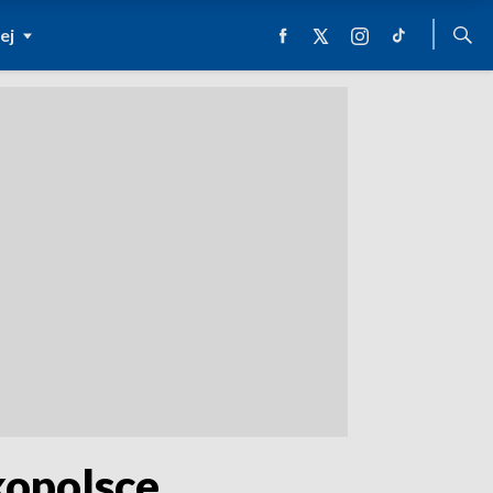
ej
opolsce