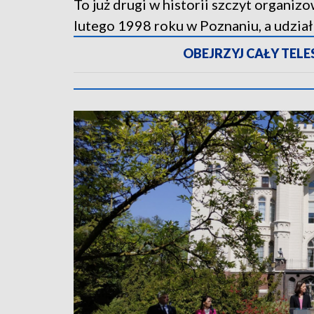
To już drugi w historii szczyt organi
lutego 1998 roku w Poznaniu, a udział
OBEJRZYJ CAŁY TELESK