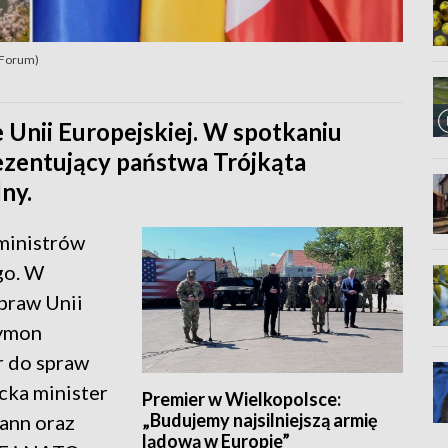
 Forum)
 Unii Europejskiej. W spotkaniu
ezentujący państwa Trójkąta
ny.
ministrów
go. W
spraw Unii
zymon
r do spraw
cka minister
Premier w Wielkopolsce:
„Budujemy najsilniejszą armię
ann oraz
lądową w Europie”