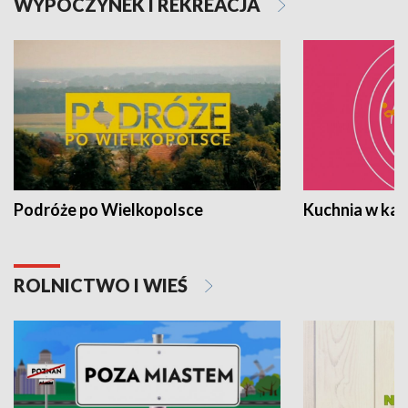
WYPOCZYNEK I REKREACJA
Podróże po Wielkopolsce
Kuchnia w ka
ROLNICTWO I WIEŚ