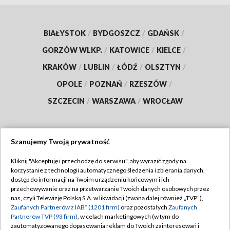
BIAŁYSTOK
/
BYDGOSZCZ
/
GDAŃSK
/
GORZÓW WLKP.
/
KATOWICE
/
KIELCE
/
KRAKÓW
/
LUBLIN
/
ŁÓDŹ
/
OLSZTYN
/
OPOLE
/
POZNAŃ
/
RZESZÓW
/
SZCZECIN
/
WARSZAWA
/
WROCŁAW
Szanujemy Twoją prywatność
Dołącz do nas:
Kliknij "Akceptuję i przechodzę do serwisu", aby wyrazić zgody na
korzystanie z technologii automatycznego śledzenia i zbierania danych,
TVP
dostęp do informacji na Twoim urządzeniu końcowym i ich
Abonament TVP
przechowywanie oraz na przetwarzanie Twoich danych osobowych przez
Regulamin TVP
nas, czyli Telewizję Polską S.A. w likwidacji (zwaną dalej również „TVP”),
Emisja w TVP
Zaufanych Partnerów z IAB* (1201 firm)
oraz pozostałych
Zaufanych
Polityka prywatności
Partnerów TVP (93 firm)
, w celach marketingowych (w tym do
Centrum informacji TVP
Moje zgody
zautomatyzowanego dopasowania reklam do Twoich zainteresowań i