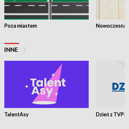
Poza miastem
Nowoczesna 
INNE
TalentAsy
Dzień z TVP3