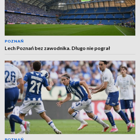
POZNAŃ
Lech Poznań bez zawodnika. Długo nie pograł
POZNAŃ