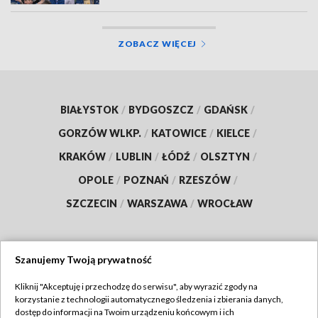
ZOBACZ WIĘCEJ
BIAŁYSTOK
/
BYDGOSZCZ
/
GDAŃSK
/
GORZÓW WLKP.
/
KATOWICE
/
KIELCE
/
KRAKÓW
/
LUBLIN
/
ŁÓDŹ
/
OLSZTYN
/
OPOLE
/
POZNAŃ
/
RZESZÓW
/
SZCZECIN
/
WARSZAWA
/
WROCŁAW
Szanujemy Twoją prywatność
Dołącz do nas:
Kliknij "Akceptuję i przechodzę do serwisu", aby wyrazić zgody na
korzystanie z technologii automatycznego śledzenia i zbierania danych,
TVP
dostęp do informacji na Twoim urządzeniu końcowym i ich