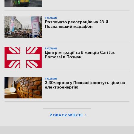
POZNAŃ
Розпочато реєстрацію на 23-й
Познанський марафон
POZNAŃ
Центр міграції та біженців Caritas
Pomossi в Познані
POZNAŃ
З 30 червня у Познані зростуть ціни на
електроенергію
ZOBACZ WIĘCEJ