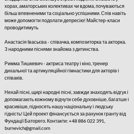
хорах, аматорських колективах чи вдома, почуваються
більш впевненими та соціально успішними. Спів навіть
може допомогти подолати депресію! Майстер-класи
проводитимуть
Анастасія Івасьєва - співачка, композиторка та акторка.
З народними піснями знайома з дитинства.
Римма Тишкевич - актриса театру і кіно, тренер
дихальної та артикуляційної гімнастики для акторів і
співаків.
Нехай пісні, щирі народні пісні, завжди знаходять відгук і
допомагають кожному відчути себе духовніше, багатше і
красивіше, підносять нашу національну і людську
гідність! Цей проект фінансується за рахунок гранту від
Фундації Баторего. Контакти: +48 886 022 391,
burnevich@gmail.com