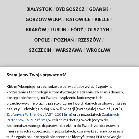
BIAŁYSTOK
/
BYDGOSZCZ
/
GDAŃSK
/
GORZÓW WLKP.
/
KATOWICE
/
KIELCE
/
KRAKÓW
/
LUBLIN
/
ŁÓDŹ
/
OLSZTYN
/
OPOLE
/
POZNAŃ
/
RZESZÓW
/
SZCZECIN
/
WARSZAWA
/
WROCŁAW
Szanujemy Twoją prywatność
Dołącz do nas:
Kliknij "Akceptuję i przechodzę do serwisu", aby wyrazić zgody na
korzystanie z technologii automatycznego śledzenia i zbierania danych,
TVP
dostęp do informacji na Twoim urządzeniu końcowym i ich
Abonament TVP
przechowywanie oraz na przetwarzanie Twoich danych osobowych przez
Regulamin TVP
nas, czyli Telewizję Polską S.A. w likwidacji (zwaną dalej również „TVP”),
Emisja w TVP
Polityka prywatności
Zaufanych Partnerów z IAB* (1201 firm)
oraz pozostałych
Zaufanych
Partnerów TVP (93 firm)
, w celach marketingowych (w tym do
Centrum informacji TVP
Moje zgody
zautomatyzowanego dopasowania reklam do Twoich zainteresowań i
mierzenia ich skuteczności) i pozostałych, które wskazujemy poniżej, a
Naziemna Telewizja Cyfrowa
Pomoc
także zgody na udostępnianie przez nas identyfikatora PPID do Google.