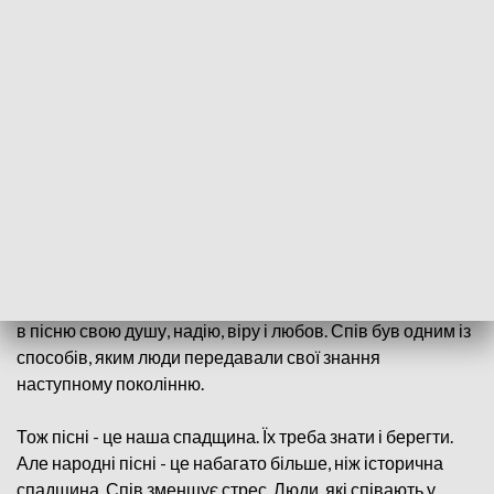
Майстер-клас відкритий для всіх, хто не має
попереднього досвіду вокальних занять або народного
співу, але хотів би зануритися в ці техніки і розвинути
власні можливості.Він відкритий для людей різного віку,
національності та статі.
Щоб зареєструватися на майстер-клас, заповніть,
форму та надішліть її на адресу
https://forms.gle/oFQkaSk8Sg32TgkX6
Пісня була невід'ємною частиною життя з незапам'ятних
часів. Кожна країна співала від щирого серця і виливала
в пісню свою душу, надію, віру і любов. Спів був одним із
способів, яким люди передавали свої знання
наступному поколінню.
Тож пісні - це наша спадщина. Їх треба знати і берегти.
Але народні пісні - це набагато більше, ніж історична
спадщина. Спів зменшує стрес. Люди, які співають у