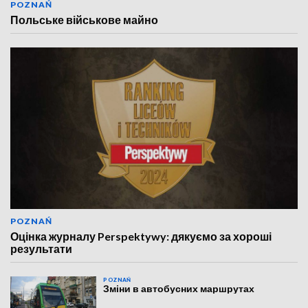
POZNAŃ
Польське військове майно
POZNAŃ
Оцінка журналу Perspektywy: дякуємо за хороші
результати
POZNAŃ
Зміни в автобусних маршрутах