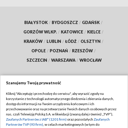
BIAŁYSTOK
/
BYDGOSZCZ
/
GDAŃSK
/
GORZÓW WLKP.
/
KATOWICE
/
KIELCE
/
KRAKÓW
/
LUBLIN
/
ŁÓDŹ
/
OLSZTYN
/
OPOLE
/
POZNAŃ
/
RZESZÓW
/
SZCZECIN
/
WARSZAWA
/
WROCŁAW
Szanujemy Twoją prywatność
Dołącz do nas:
Kliknij "Akceptuję i przechodzę do serwisu", aby wyrazić zgody na
korzystanie z technologii automatycznego śledzenia i zbierania danych,
TVP
dostęp do informacji na Twoim urządzeniu końcowym i ich
Abonament TVP
przechowywanie oraz na przetwarzanie Twoich danych osobowych przez
Regulamin TVP
nas, czyli Telewizję Polską S.A. w likwidacji (zwaną dalej również „TVP”),
Emisja w TVP
Zaufanych Partnerów z IAB* (1201 firm)
oraz pozostałych
Zaufanych
Polityka prywatności
Partnerów TVP (93 firm)
, w celach marketingowych (w tym do
Centrum informacji TVP