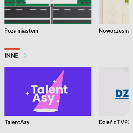
Poza miastem
Nowoczesna 
INNE
TalentAsy
Dzień z TVP3