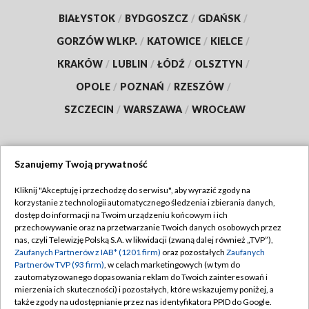
BIAŁYSTOK
/
BYDGOSZCZ
/
GDAŃSK
/
GORZÓW WLKP.
/
KATOWICE
/
KIELCE
/
KRAKÓW
/
LUBLIN
/
ŁÓDŹ
/
OLSZTYN
/
OPOLE
/
POZNAŃ
/
RZESZÓW
/
SZCZECIN
/
WARSZAWA
/
WROCŁAW
Szanujemy Twoją prywatność
Dołącz do nas:
Kliknij "Akceptuję i przechodzę do serwisu", aby wyrazić zgody na
korzystanie z technologii automatycznego śledzenia i zbierania danych,
TVP
dostęp do informacji na Twoim urządzeniu końcowym i ich
Abonament TVP
przechowywanie oraz na przetwarzanie Twoich danych osobowych przez
Regulamin TVP
nas, czyli Telewizję Polską S.A. w likwidacji (zwaną dalej również „TVP”),
Emisja w TVP
Zaufanych Partnerów z IAB* (1201 firm)
oraz pozostałych
Zaufanych
Polityka prywatności
Partnerów TVP (93 firm)
, w celach marketingowych (w tym do
Centrum informacji TVP
Moje zgody
zautomatyzowanego dopasowania reklam do Twoich zainteresowań i
mierzenia ich skuteczności) i pozostałych, które wskazujemy poniżej, a
Naziemna Telewizja Cyfrowa
Pomoc
także zgody na udostępnianie przez nas identyfikatora PPID do Google.