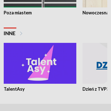
Poza miastem
Nowoczesna 
INNE
TalentAsy
Dzień z TVP3