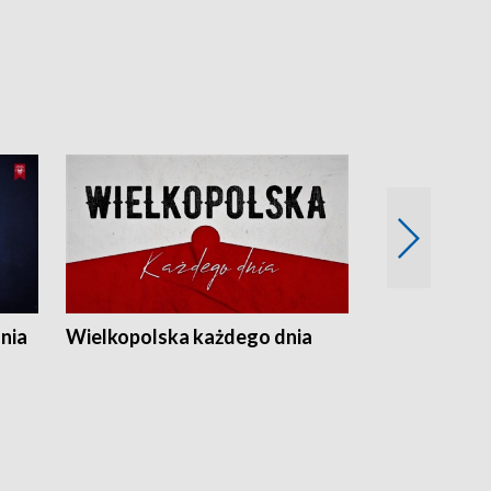
nia
Wielkopolska każdego dnia
Rozmowy z m