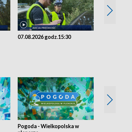
07.08.2026 godz.15:30
06.08.2026 g
Pogoda - Wielkopolska w
Eko prognoza