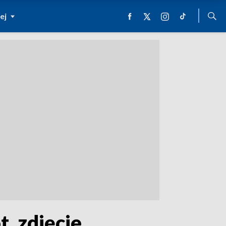
ej
. zdjęcie