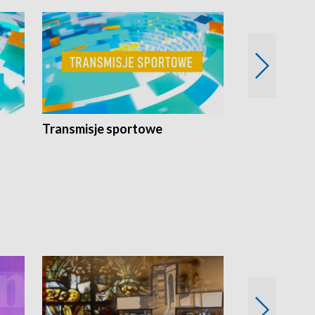
Transmisje sportowe
Reportaże s