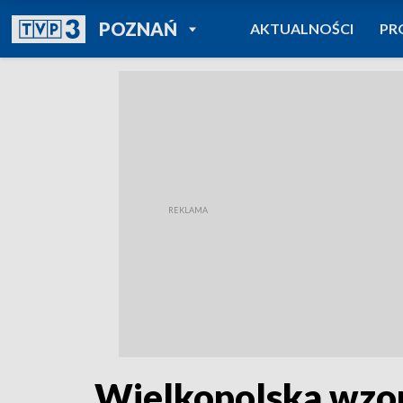
POWRÓT DO
POZNAŃ
AKTUALNOŚCI
PR
TVP REGIONY
Wielkopolska wzore