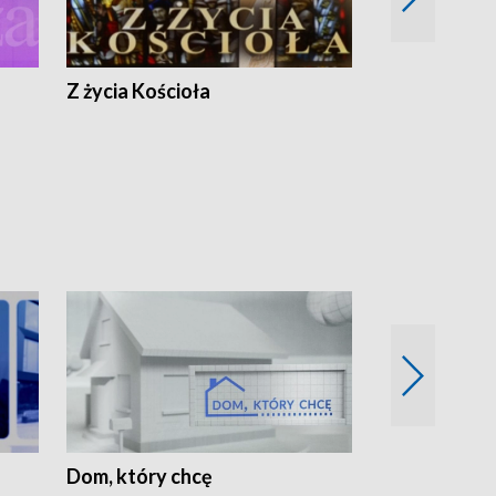
Z życia Kościoła
Jak rozmawia
Dom, który chcę
Biznes Wielk