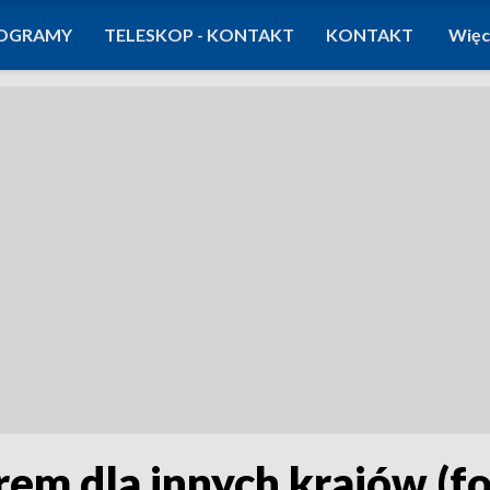
OGRAMY
TELESKOP - KONTAKT
KONTAKT
Więc
m dla innych krajów (fot