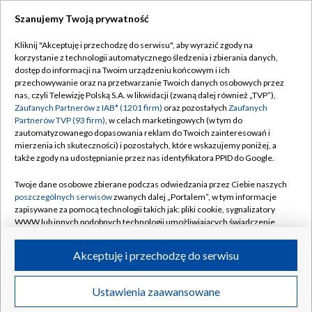
Szanujemy Twoją prywatność
Dołącz do nas:
Kliknij "Akceptuję i przechodzę do serwisu", aby wyrazić zgody na
korzystanie z technologii automatycznego śledzenia i zbierania danych,
TVP
dostęp do informacji na Twoim urządzeniu końcowym i ich
Abonament TVP
przechowywanie oraz na przetwarzanie Twoich danych osobowych przez
Regulamin TVP
nas, czyli Telewizję Polską S.A. w likwidacji (zwaną dalej również „TVP”),
Emisja w TVP
Polityka prywatności
Zaufanych Partnerów z IAB* (1201 firm)
oraz pozostałych
Zaufanych
Partnerów TVP (93 firm)
, w celach marketingowych (w tym do
Centrum informacji TVP
Moje zgody
zautomatyzowanego dopasowania reklam do Twoich zainteresowań i
mierzenia ich skuteczności) i pozostałych, które wskazujemy poniżej, a
Naziemna Telewizja Cyfrowa
Pomoc
także zgody na udostępnianie przez nas identyfikatora PPID do Google.
Sklep TVP
Biuro reklamy
Twoje dane osobowe zbierane podczas odwiedzania przez Ciebie naszych
Rada Programowa
Kontakt
poszczególnych serwisów
zwanych dalej „Portalem”, w tym informacje
zapisywane za pomocą technologii takich jak: pliki cookie, sygnalizatory
System NOS
WWW lub innych podobnych technologii umożliwiających świadczenie
dopasowanych i bezpiecznych usług, personalizację treści oraz reklam,
Informacje o nadawcy
Kanały
udostępnianie funkcji mediów społecznościowych oraz analizowanie
Akceptuję i przechodzę do serwisu
ruchu w Internecie.
Program dla prasy
©2026 Telewizja Polska S.A. w likwidacji
Biuro Reklamy
Twoje dane osobowe zbierane podczas odwiedzania przez Ciebie
Ustawienia zaawansowane
poszczególnych serwisów
na Portalu, takie jak adresy IP, identyfikatory
Ogłoszenie przetargowe
Twoich urządzeń końcowych i identyfikatory plików cookie, informacje o