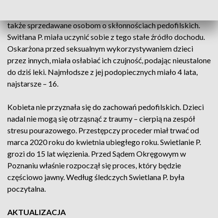
Oprócz tego dzieci miały być wykorzystywane seksualnie, a
także sprzedawane osobom o skłonnościach pedofilskich.
Switłana P. miała uczynić sobie z tego stałe źródło dochodu.
Oskarżona przed seksualnym wykorzystywaniem dzieci
przez innych, miała osłabiać ich czujność, podając nieustalone
do dziś leki. Najmłodsze z jej podopiecznych miało 4 lata,
najstarsze – 16.
Kobieta nie przyznała się do zachowań pedofilskich. Dzieci
nadal nie mogą się otrząsnąć z traumy – cierpią na zespół
stresu pourazowego. Przestępczy proceder miał trwać od
marca 2020 roku do kwietnia ubiegłego roku. Swietlanie P.
grozi do 15 lat więzienia. Przed Sądem Okręgowym w
Poznaniu właśnie rozpoczął się proces, który będzie
częściowo jawny. Według śledczych Swietlana P. była
poczytalna.
AKTUALIZACJA