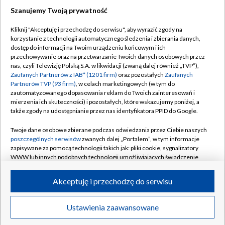
Szanujemy Twoją prywatność
Dołącz do nas:
Kliknij "Akceptuję i przechodzę do serwisu", aby wyrazić zgody na
korzystanie z technologii automatycznego śledzenia i zbierania danych,
TVP
dostęp do informacji na Twoim urządzeniu końcowym i ich
Abonament TVP
przechowywanie oraz na przetwarzanie Twoich danych osobowych przez
Regulamin TVP
nas, czyli Telewizję Polską S.A. w likwidacji (zwaną dalej również „TVP”),
Emisja w TVP
Polityka prywatności
Zaufanych Partnerów z IAB* (1201 firm)
oraz pozostałych
Zaufanych
Partnerów TVP (93 firm)
, w celach marketingowych (w tym do
Centrum informacji TVP
Moje zgody
zautomatyzowanego dopasowania reklam do Twoich zainteresowań i
mierzenia ich skuteczności) i pozostałych, które wskazujemy poniżej, a
Naziemna Telewizja Cyfrowa
Pomoc
także zgody na udostępnianie przez nas identyfikatora PPID do Google.
Sklep TVP
Biuro reklamy
Twoje dane osobowe zbierane podczas odwiedzania przez Ciebie naszych
Rada Programowa
Kontakt
poszczególnych serwisów
zwanych dalej „Portalem”, w tym informacje
zapisywane za pomocą technologii takich jak: pliki cookie, sygnalizatory
System NOS
WWW lub innych podobnych technologii umożliwiających świadczenie
dopasowanych i bezpiecznych usług, personalizację treści oraz reklam,
Informacje o nadawcy
Kanały
udostępnianie funkcji mediów społecznościowych oraz analizowanie
Akceptuję i przechodzę do serwisu
ruchu w Internecie.
Program dla prasy
©2026 Telewizja Polska S.A. w likwidacji
Biuro Reklamy
Twoje dane osobowe zbierane podczas odwiedzania przez Ciebie
Ustawienia zaawansowane
poszczególnych serwisów
na Portalu, takie jak adresy IP, identyfikatory
Ogłoszenie przetargowe
Twoich urządzeń końcowych i identyfikatory plików cookie, informacje o