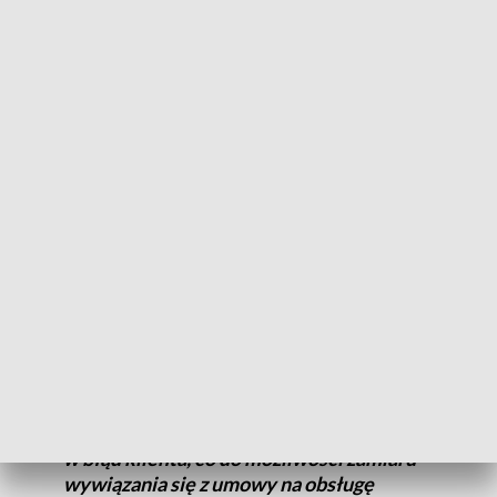
– powiedział Borowiak.
Prowadzący w Poznaniu kancelarię zajmującą się
świadczeniem usług detektywistycznych oraz prawniczych
44-letni Marcin J. został zatrzymany we wtorek.
Rzecznik prasowy Prokuratury Okręgowej w Poznaniu prok.
Łukasz Wawrzyniak przekazał PAP, że 44-latkowi
przedstawiono trzy zarzuty wyłudzenia pieniędzy, z czego w
dwóch przypadkach połączonego z zarzutem płatnej
protekcji.
Jedno wyłudzenie dotyczy wprowadzenia
w błąd klienta, co do możliwości zamiaru
wywiązania się z umowy na obsługę