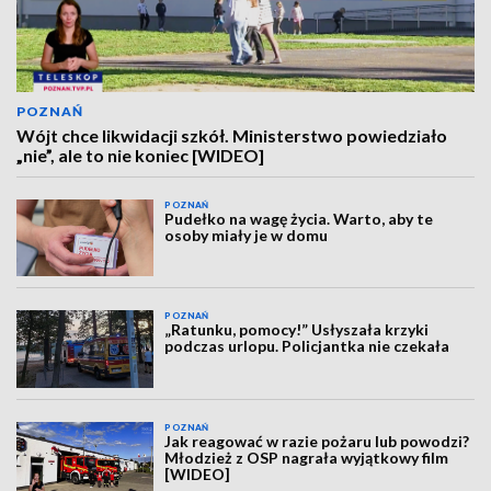
POZNAŃ
Wójt chce likwidacji szkół. Ministerstwo powiedziało
„nie”, ale to nie koniec [WIDEO]
POZNAŃ
Pudełko na wagę życia. Warto, aby te
osoby miały je w domu
POZNAŃ
„Ratunku, pomocy!” Usłyszała krzyki
podczas urlopu. Policjantka nie czekała
POZNAŃ
Jak reagować w razie pożaru lub powodzi?
Młodzież z OSP nagrała wyjątkowy film
[WIDEO]