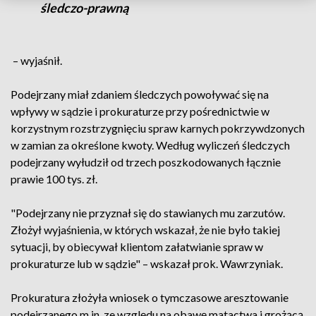
śledczo-prawną
– wyjaśnił.
Podejrzany miał zdaniem śledczych powoływać się na
wpływy w sądzie i prokuraturze przy pośrednictwie w
korzystnym rozstrzygnięciu spraw karnych pokrzywdzonych
w zamian za określone kwoty. Według wyliczeń śledczych
podejrzany wyłudził od trzech poszkodowanych łącznie
prawie 100 tys. zł.
"Podejrzany nie przyznał się do stawianych mu zarzutów.
Złożył wyjaśnienia, w których wskazał, że nie było takiej
sytuacji, by obiecywał klientom załatwianie spraw w
prokuraturze lub w sądzie" – wskazał prok. Wawrzyniak.
Prokuratura złożyła wniosek o tymczasowe aresztowanie
podejrzanego m.in. ze względu na obawę matactwa i grożącą