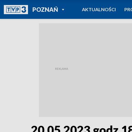
POWRÓT DO
POZNAŃ
AKTUALNOŚCI
PR
TVP REGIONY
20.05.2023 godz.1