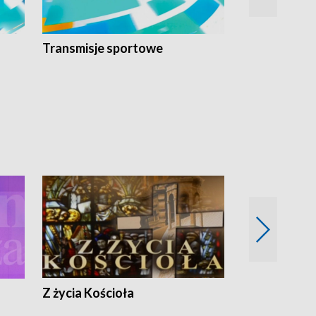
Transmisje sportowe
Reportaże s
Z życia Kościoła
Jak rozmawia