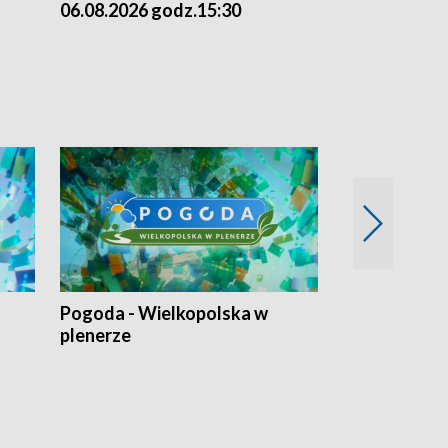
06.08.2026 godz.15:30
05.08.2026 g
Pogoda - Wielkopolska w
Eko prognoza
plenerze