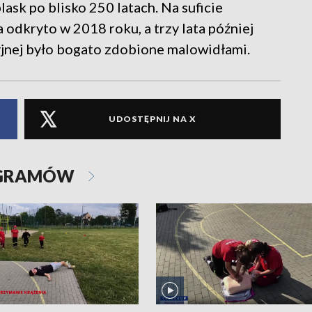
lask po blisko 250 latach. Na suficie
odkryto w 2018 roku, a trzy lata później
esyjnej było bogato zdobione malowidłami.
UDOSTĘPNIJ NA X
OGRAMÓW