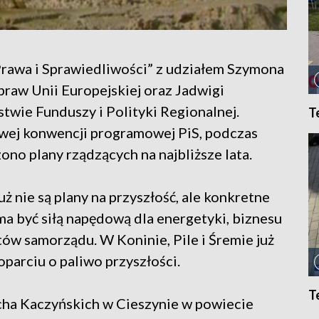
rawa i Sprawiedliwości” z udziałem Szymona
praw Unii Europejskiej oraz Jadwigi
stwie Funduszy i Polityki Regionalnej.
T
wej konwencji programowej PiS, podczas
ono plany rządzących na najbliższe lata.
 nie są plany na przyszłość, ale konkretne
ma być siłą napędową dla energetyki, biznesu
etów samorządu. W Koninie, Pile i Śremie już
parciu o paliwo przyszłości.
T
cha Kaczyńskich w Cieszynie w powiecie