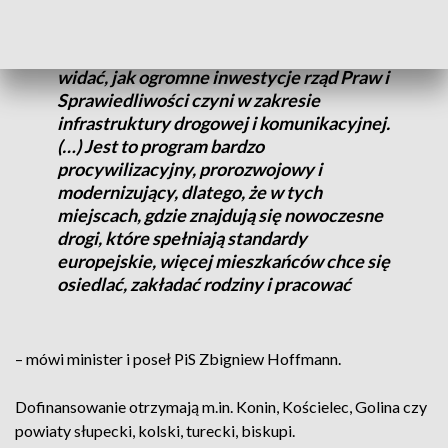
W skali wielkopolski, ta edycja wynosi
ponad 233 miliony, przez to wyraźnie
widać, jak ogromne inwestycje rząd Praw i
Sprawiedliwości czyni w zakresie
infrastruktury drogowej i komunikacyjnej.
(…) Jest to program bardzo
procywilizacyjny, prorozwojowy i
modernizujący, dlatego, że w tych
miejscach, gdzie znajdują się nowoczesne
drogi, które spełniają standardy
europejskie, więcej mieszkańców chce się
osiedlać, zakładać rodziny i pracować
– mówi minister i poseł PiS Zbigniew Hoffmann.
Dofinansowanie otrzymają m.in. Konin, Kościelec, Golina czy
powiaty słupecki, kolski, turecki, biskupi.