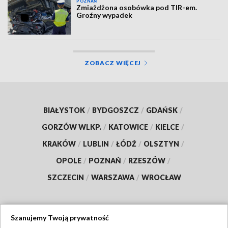
POZNAŃ
Zmiażdżona osobówka pod TIR-em.
Groźny wypadek
ZOBACZ WIĘCEJ
BIAŁYSTOK
/
BYDGOSZCZ
/
GDAŃSK
/
GORZÓW WLKP.
/
KATOWICE
/
KIELCE
/
KRAKÓW
/
LUBLIN
/
ŁÓDŹ
/
OLSZTYN
/
OPOLE
/
POZNAŃ
/
RZESZÓW
/
SZCZECIN
/
WARSZAWA
/
WROCŁAW
Szanujemy Twoją prywatność
Dołącz do nas: