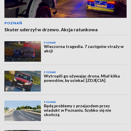
POZNAŃ
Skuter uderzył w drzewo. Akcja ratunkowa
POZNAŃ
Wieczorna tragedia. 7 zastępów straży w
akcji
POZNAŃ
Wytropili go używając drona. Miał kilka
powodów, by uciekać [ZDJĘCIA]
POZNAŃ
Będą problemy z przejazdem przez
wiadukt w Poznaniu. Szybko się nie
skończą