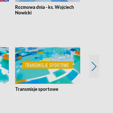
Rozmowa dnia - ks. Wojciech
Euro Fakty
Nowicki
Transmisje sportowe
Reportaże s