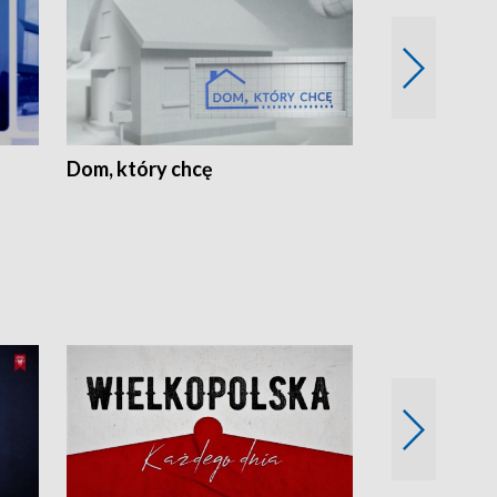
Dom, który chcę
Biznes Wielk