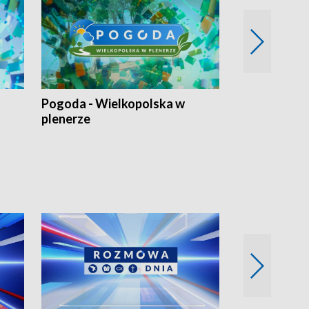
Pogoda - Wielkopolska w
Eko prognoza
plenerze