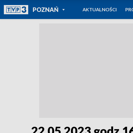
POWRÓT DO
POZNAŃ
AKTUALNOŚCI
PR
TVP REGIONY
22.05.2023 godz.1