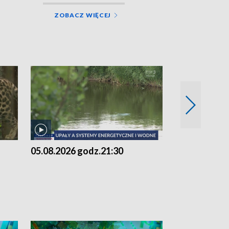
ZOBACZ WIĘCEJ
05.08.2026 godz.21:30
05.08.2026 g