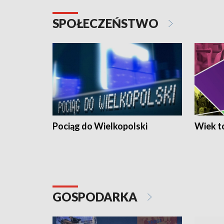
SPOŁECZEŃSTWO
Pociąg do Wielkopolski
Wiek to
GOSPODARKA