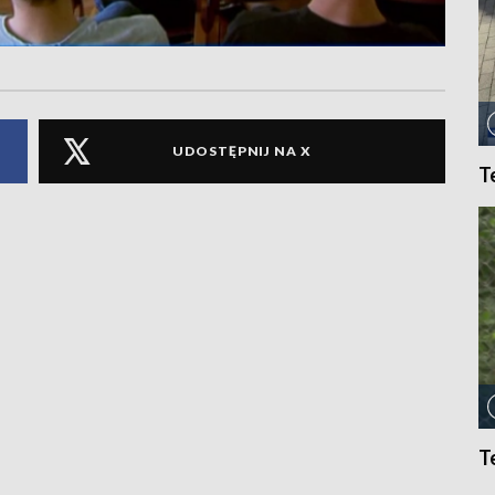
UDOSTĘPNIJ NA X
T
T