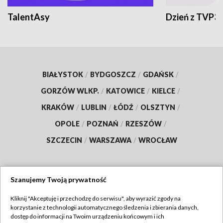
TalentAsy
Dzień z TVP3
BIAŁYSTOK
/
BYDGOSZCZ
/
GDAŃSK
/
GORZÓW WLKP.
/
KATOWICE
/
KIELCE
/
KRAKÓW
/
LUBLIN
/
ŁÓDŹ
/
OLSZTYN
/
OPOLE
/
POZNAŃ
/
RZESZÓW
/
SZCZECIN
/
WARSZAWA
/
WROCŁAW
Szanujemy Twoją prywatność
Dołącz do nas:
Kliknij "Akceptuję i przechodzę do serwisu", aby wyrazić zgody na
korzystanie z technologii automatycznego śledzenia i zbierania danych,
TVP
dostęp do informacji na Twoim urządzeniu końcowym i ich