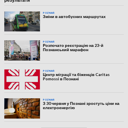
POZNAŃ
Зміни в автобусних маршрутах
POZNAŃ
Розпочато реєстрацію на 23-й
Познанський марафон
POZNAŃ
Центр міграції та біженців Caritas
Pomossi в Познані
POZNAŃ
З 30 червня у Познані зростуть ціни на
електроенергію