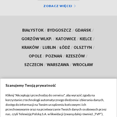
ZOBACZ WIĘCEJ
BIAŁYSTOK
/
BYDGOSZCZ
/
GDAŃSK
/
GORZÓW WLKP.
/
KATOWICE
/
KIELCE
/
KRAKÓW
/
LUBLIN
/
ŁÓDŹ
/
OLSZTYN
/
OPOLE
/
POZNAŃ
/
RZESZÓW
/
SZCZECIN
/
WARSZAWA
/
WROCŁAW
Szanujemy Twoją prywatność
Dołącz do nas:
Kliknij "Akceptuję i przechodzę do serwisu", aby wyrazić zgody na
korzystanie z technologii automatycznego śledzenia i zbierania danych,
TVP
dostęp do informacji na Twoim urządzeniu końcowym i ich
Abonament TVP
przechowywanie oraz na przetwarzanie Twoich danych osobowych przez
Regulamin TVP
nas, czyli Telewizję Polską S.A. w likwidacji (zwaną dalej również „TVP”),