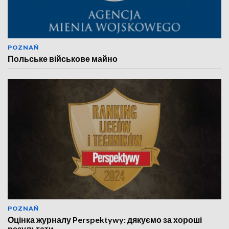
POZNAŃ
Польське військове майно
POZNAŃ
Оцінка журналу Perspektywy: дякуємо за хороші
результати