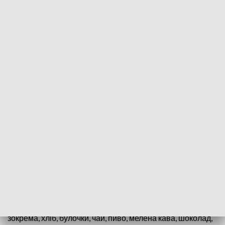
Споживчий кошик - де найдешевше (fot. Pixabay)
Портали Dlahandlu.pl та PortalSpożywczy.pl
створили інструмент, який допоможе
споживачам моніторити та порівнювати ціни
найбільших супермаркетів Польщі відповідно
до їх географічного розташування.
Як повідомляє dlahandlu.pl, для створення списку
супермаркетів необхідно вибрати регіон, після чого
користувач буде перенаправлений до переліку місцевих
магазинів з переліком 50 основних продуктів. Це,
зокрема, хліб, булочки, чай, пиво, мелена кава, шоколад,