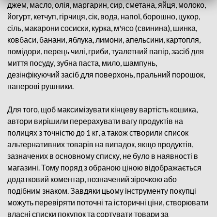
джем, масло, олія, маргарин, сир, сметана, яйця, молоко,
йогурт, кетчуп, гірчиця, сік, вода, напої, борошно, цукор,
сіль, макарони сосиски, курка, м'ясо (свинина), шинка,
ковбаси, банани, яблука, лимони, апельсини, картопля,
помідори, перець чилі, гриби, туалетний папір, засіб для
миття посуду, зубна паста, мило, шампунь,
дезінфікуючий засіб для поверхонь, пральний порошок,
паперові рушники.
Для того, щоб максимізувати кінцеву вартість кошика,
автори вирішили перерахувати вагу продуктів на
полицях з точністю до 1 кг, а також створили список
альтернативних товарів на випадок, якщо продуктів,
зазначених в основному списку, не було в наявності в
магазині. Тому поряд з обраною ціною відображається
додатковий коментар, позначений зірочкою або
подібним знаком. Завдяки цьому інструменту покупці
можуть перевіряти поточні та історичні ціни, створювати
власні списки покупок та сортувати товари за