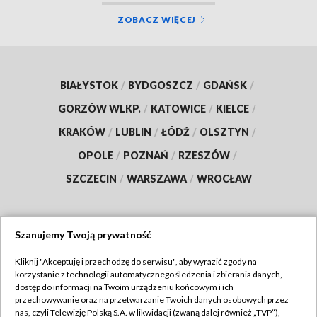
ZOBACZ WIĘCEJ
BIAŁYSTOK
/
BYDGOSZCZ
/
GDAŃSK
/
GORZÓW WLKP.
/
KATOWICE
/
KIELCE
/
KRAKÓW
/
LUBLIN
/
ŁÓDŹ
/
OLSZTYN
/
OPOLE
/
POZNAŃ
/
RZESZÓW
/
SZCZECIN
/
WARSZAWA
/
WROCŁAW
Szanujemy Twoją prywatność
Dołącz do nas:
Kliknij "Akceptuję i przechodzę do serwisu", aby wyrazić zgody na
korzystanie z technologii automatycznego śledzenia i zbierania danych,
TVP
dostęp do informacji na Twoim urządzeniu końcowym i ich
Abonament TVP
przechowywanie oraz na przetwarzanie Twoich danych osobowych przez
Regulamin TVP
nas, czyli Telewizję Polską S.A. w likwidacji (zwaną dalej również „TVP”),