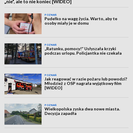
„nie”, ale to nie koniec [WIDEO]
POZNAŃ
Pudełko na wagę życia. Warto, aby te
osoby miały je w domu
POZNAŃ
„Ratunku, pomocy!” Usłyszała krzyki
podczas urlopu. Policjantka nie czekała
POZNAŃ
Jak reagować w razie pożaru lub powodzi?
Młodzież z OSP nagrała wyjątkowy film
[WIDEO]
POZNAŃ
Wielkopolska zyska dwa nowe miasta.
Decyzja zapadła