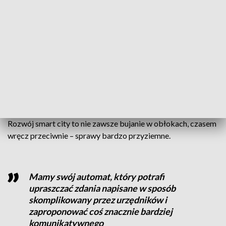
temu wychwytują reklamy, które mogą
być nielegalne i na tej podstawie
wysyłamy autonomicznego drona, który
czyta, na jakiej działce są te reklamy i
jakie są ich parametry
– mówi Piotr Luboński z Poznańskiego Centrum
Superkomputerowo-Sieciowego.
Rozwój smart city to nie zawsze bujanie w obłokach, czasem
wręcz przeciwnie – sprawy bardzo przyziemne.
Mamy swój automat, który potrafi
upraszczać zdania napisane w sposób
skomplikowany przez urzędników i
zaproponować coś znacznie bardziej
komunikatywnego