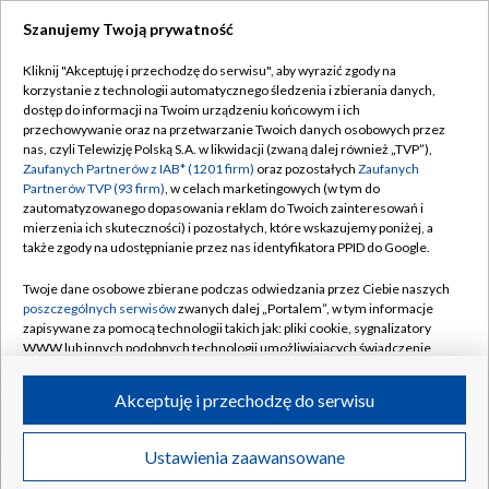
Szanujemy Twoją prywatność
Dołącz do nas:
Kliknij "Akceptuję i przechodzę do serwisu", aby wyrazić zgody na
korzystanie z technologii automatycznego śledzenia i zbierania danych,
TVP
dostęp do informacji na Twoim urządzeniu końcowym i ich
Abonament TVP
przechowywanie oraz na przetwarzanie Twoich danych osobowych przez
Regulamin TVP
nas, czyli Telewizję Polską S.A. w likwidacji (zwaną dalej również „TVP”),
Emisja w TVP
Zaufanych Partnerów z IAB* (1201 firm)
oraz pozostałych
Zaufanych
Polityka prywatności
Partnerów TVP (93 firm)
, w celach marketingowych (w tym do
Centrum informacji TVP
Moje zgody
zautomatyzowanego dopasowania reklam do Twoich zainteresowań i
mierzenia ich skuteczności) i pozostałych, które wskazujemy poniżej, a
Naziemna Telewizja Cyfrowa
Pomoc
także zgody na udostępnianie przez nas identyfikatora PPID do Google.
Sklep TVP
Biuro reklamy
Twoje dane osobowe zbierane podczas odwiedzania przez Ciebie naszych
Rada Programowa
poszczególnych serwisów
zwanych dalej „Portalem”, w tym informacje
Kontakt
zapisywane za pomocą technologii takich jak: pliki cookie, sygnalizatory
System NOS
WWW lub innych podobnych technologii umożliwiających świadczenie
dopasowanych i bezpiecznych usług, personalizację treści oraz reklam,
Informacje o nadawcy
Kanały
udostępnianie funkcji mediów społecznościowych oraz analizowanie
Akceptuję i przechodzę do serwisu
ruchu w Internecie.
Program dla prasy
©2026 Telewizja Polska S.A. w likwidacji
Biuro Reklamy
Twoje dane osobowe zbierane podczas odwiedzania przez Ciebie
Ustawienia zaawansowane
poszczególnych serwisów
na Portalu, takie jak adresy IP, identyfikatory
Ogłoszenie przetargowe
Twoich urządzeń końcowych i identyfikatory plików cookie, informacje o