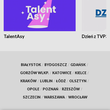
TalentAsy
Dzień z TVP3
BIAŁYSTOK
/
BYDGOSZCZ
/
GDAŃSK
/
GORZÓW WLKP.
/
KATOWICE
/
KIELCE
/
KRAKÓW
/
LUBLIN
/
ŁÓDŹ
/
OLSZTYN
/
OPOLE
/
POZNAŃ
/
RZESZÓW
/
SZCZECIN
/
WARSZAWA
/
WROCŁAW