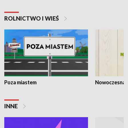
ROLNICTWO I WIEŚ
Poza miastem
Nowoczesna 
INNE