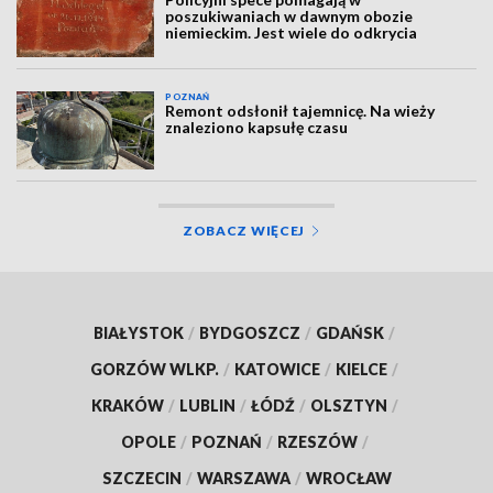
poszukiwaniach w dawnym obozie
niemieckim. Jest wiele do odkrycia
POZNAŃ
Remont odsłonił tajemnicę. Na wieży
znaleziono kapsułę czasu
ZOBACZ WIĘCEJ
BIAŁYSTOK
/
BYDGOSZCZ
/
GDAŃSK
/
GORZÓW WLKP.
/
KATOWICE
/
KIELCE
/
KRAKÓW
/
LUBLIN
/
ŁÓDŹ
/
OLSZTYN
/
OPOLE
/
POZNAŃ
/
RZESZÓW
/
SZCZECIN
/
WARSZAWA
/
WROCŁAW