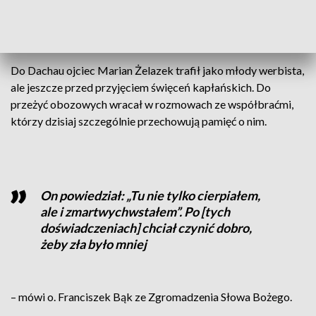
W upamiętnienie postaci ojca Mariana Żelazka włączyła się
także polska dyplomacja. To konsulat Rzeczypospolitej
Polskiej w Monachium sfinansował powstanie tablicy.
Do Dachau ojciec Marian Żelazek trafił jako młody werbista,
ale jeszcze przed przyjęciem święceń kapłańskich. Do
przeżyć obozowych wracał w rozmowach ze współbraćmi,
którzy dzisiaj szczególnie przechowują pamięć o nim.
On powiedział: „Tu nie tylko cierpiałem,
ale i zmartwychwstałem”. Po [tych
doświadczeniach] chciał czynić dobro,
żeby zła było mniej
– mówi o. Franciszek Bąk ze Zgromadzenia Słowa Bożego.