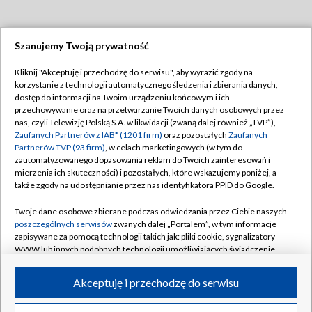
Szanujemy Twoją prywatność
Dołącz do nas:
Kliknij "Akceptuję i przechodzę do serwisu", aby wyrazić zgody na
korzystanie z technologii automatycznego śledzenia i zbierania danych,
TVP
dostęp do informacji na Twoim urządzeniu końcowym i ich
Abonament TVP
przechowywanie oraz na przetwarzanie Twoich danych osobowych przez
Regulamin TVP
nas, czyli Telewizję Polską S.A. w likwidacji (zwaną dalej również „TVP”),
Emisja w TVP
Polityka prywatności
Zaufanych Partnerów z IAB* (1201 firm)
oraz pozostałych
Zaufanych
Partnerów TVP (93 firm)
, w celach marketingowych (w tym do
Centrum informacji TVP
Moje zgody
zautomatyzowanego dopasowania reklam do Twoich zainteresowań i
mierzenia ich skuteczności) i pozostałych, które wskazujemy poniżej, a
Naziemna Telewizja Cyfrowa
Pomoc
także zgody na udostępnianie przez nas identyfikatora PPID do Google.
Sklep TVP
Biuro reklamy
Twoje dane osobowe zbierane podczas odwiedzania przez Ciebie naszych
Rada Programowa
Kontakt
poszczególnych serwisów
zwanych dalej „Portalem”, w tym informacje
zapisywane za pomocą technologii takich jak: pliki cookie, sygnalizatory
System NOS
WWW lub innych podobnych technologii umożliwiających świadczenie
dopasowanych i bezpiecznych usług, personalizację treści oraz reklam,
Informacje o nadawcy
Kanały
udostępnianie funkcji mediów społecznościowych oraz analizowanie
Akceptuję i przechodzę do serwisu
ruchu w Internecie.
Program dla prasy
©2026 Telewizja Polska S.A. w likwidacji
Biuro Reklamy