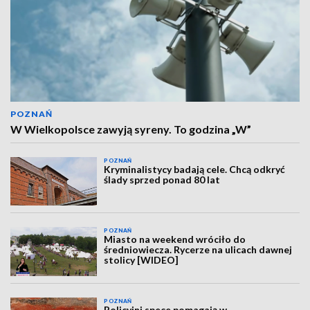
POZNAŃ
W Wielkopolsce zawyją syreny. To godzina „W”
POZNAŃ
Kryminalistycy badają cele. Chcą odkryć
ślady sprzed ponad 80 lat
POZNAŃ
Miasto na weekend wróciło do
średniowiecza. Rycerze na ulicach dawnej
stolicy [WIDEO]
POZNAŃ
Policyjni spece pomagają w