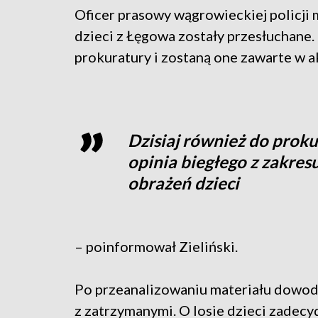
Oficer prasowy wągrowieckiej policji m
dzieci z Łęgowa zostały przesłuchane. 
prokuratury i zostaną one zawarte w a
Dzisiaj również do proku
opinia biegłego z zakre
obrażeń dzieci
– poinformował Zieliński.
Po przeanalizowaniu materiału dowo
z zatrzymanymi. O losie dzieci zadecyd