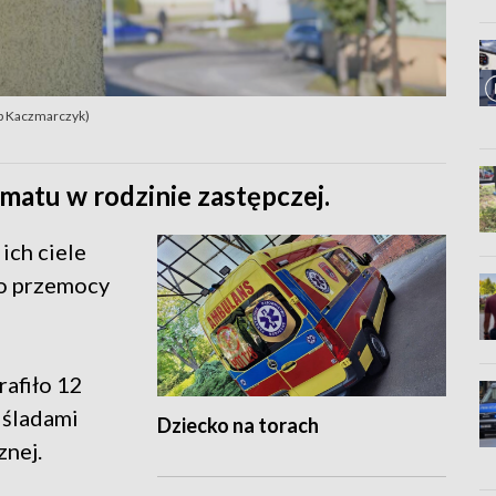
kub Kaczmarczyk)
matu w rodzinie zastępczej.
 ich ciele
 o przemocy
rafiło 12
 śladami
Dziecko na torach
znej.