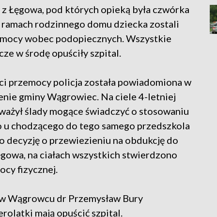
a z Łęgowa, pod których opieką była czwórka
w ramach rodzinnego domu dziecka zostali
zemocy wobec podopiecznych. Wszystkie
cze w środę opuściły szpital.
ci przemocy policja została powiadomiona w
renie gminy Wągrowiec. Na ciele 4-letniej
ważył ślady mogące świadczyć o stosowaniu
 u chodzącego do tego samego przedszkola
to decyzję o przewiezieniu na obdukcję do
Łęgowa, na ciałach wszystkich stwierdzono
cy fizycznej.
 w Wągrowcu dr Przemysław Bury
rolatki mają opuścić szpital.