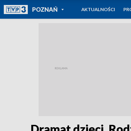
POWRÓT DO
POZNAŃ
AKTUALNOŚCI
PR
TVP REGIONY
Dramat dzieci. Rod