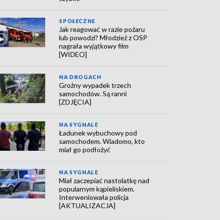
SPOŁECZNE
Jak reagować w razie pożaru
lub powodzi? Młodzież z OSP
nagrała wyjątkowy film
[WIDEO]
NA DROGACH
Groźny wypadek trzech
samochodów. Są ranni
[ZDJĘCIA]
NA SYGNALE
Ładunek wybuchowy pod
samochodem. Wiadomo, kto
miał go podłożyć
NA SYGNALE
Miał zaczepiać nastolatkę nad
popularnym kąpieliskiem.
Interweniowała policja
[AKTUALIZACJA]