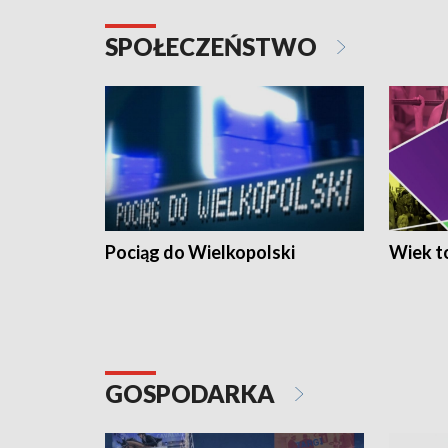
SPOŁECZEŃSTWO
Pociąg do Wielkopolski
Wiek to
GOSPODARKA