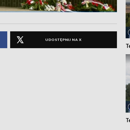
UDOSTĘPNIJ NA X
T
T