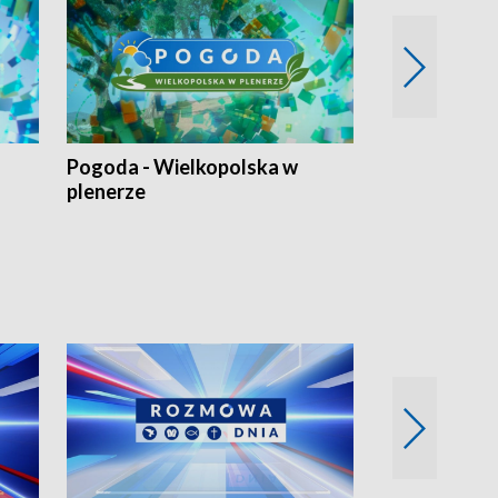
Pogoda - Wielkopolska w
Eko prognoza
plenerze