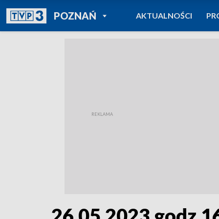
POWRÓT DO
POZNAŃ
AKTUALNOŚCI
PR
TVP REGIONY
26.05.2023 godz.1