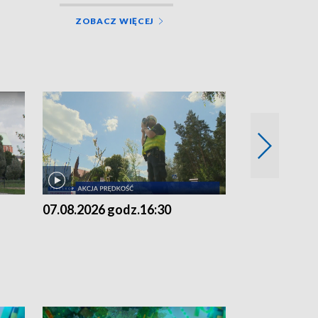
ZOBACZ WIĘCEJ
07.08.2026 godz.16:30
07.08.2026 g