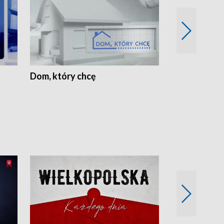
Dom, który chcę
Biznes Wielk