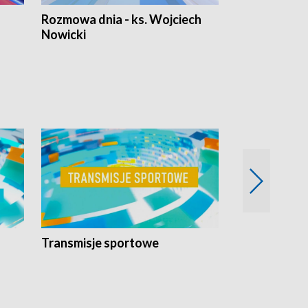
Rozmowa dnia - ks. Wojciech
Euro Fakty
Nowicki
Transmisje sportowe
Reportaże s