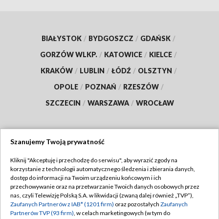
BIAŁYSTOK
/
BYDGOSZCZ
/
GDAŃSK
/
GORZÓW WLKP.
/
KATOWICE
/
KIELCE
/
KRAKÓW
/
LUBLIN
/
ŁÓDŹ
/
OLSZTYN
/
OPOLE
/
POZNAŃ
/
RZESZÓW
/
SZCZECIN
/
WARSZAWA
/
WROCŁAW
Szanujemy Twoją prywatność
Dołącz do nas:
Kliknij "Akceptuję i przechodzę do serwisu", aby wyrazić zgody na
korzystanie z technologii automatycznego śledzenia i zbierania danych,
TVP
dostęp do informacji na Twoim urządzeniu końcowym i ich
Abonament TVP
przechowywanie oraz na przetwarzanie Twoich danych osobowych przez
Regulamin TVP
nas, czyli Telewizję Polską S.A. w likwidacji (zwaną dalej również „TVP”),
Emisja w TVP
Zaufanych Partnerów z IAB* (1201 firm)
oraz pozostałych
Zaufanych
Polityka prywatności
Partnerów TVP (93 firm)
, w celach marketingowych (w tym do
Centrum informacji TVP