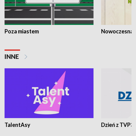
Poza miastem
Nowoczesna 
INNE
TalentAsy
Dzień z TVP3