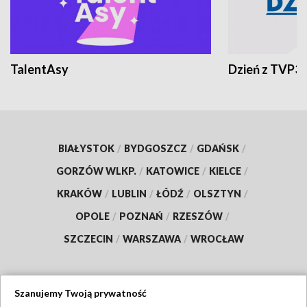
TalentAsy
Dzień z TVP3
BIAŁYSTOK
/
BYDGOSZCZ
/
GDAŃSK
/
GORZÓW WLKP.
/
KATOWICE
/
KIELCE
/
KRAKÓW
/
LUBLIN
/
ŁÓDŹ
/
OLSZTYN
/
OPOLE
/
POZNAŃ
/
RZESZÓW
/
SZCZECIN
/
WARSZAWA
/
WROCŁAW
Szanujemy Twoją prywatność
Dołącz do nas: