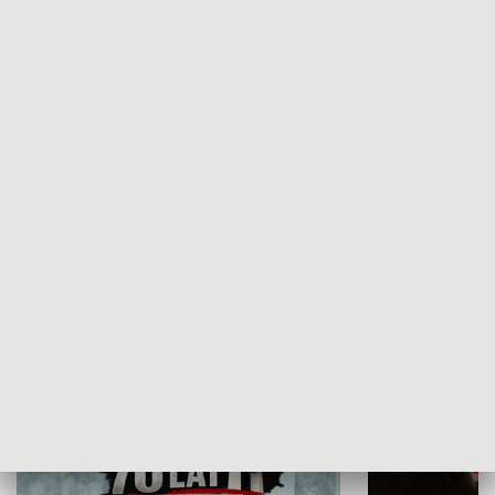
Flesz Targowy
rAZem zmieni
HISTORIA