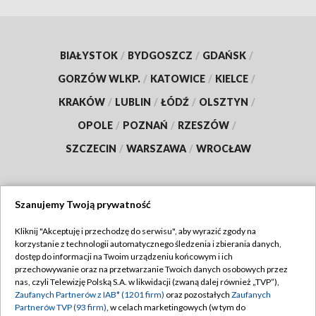
BIAŁYSTOK
/
BYDGOSZCZ
/
GDAŃSK
/
GORZÓW WLKP.
/
KATOWICE
/
KIELCE
/
KRAKÓW
/
LUBLIN
/
ŁÓDŹ
/
OLSZTYN
/
OPOLE
/
POZNAŃ
/
RZESZÓW
/
SZCZECIN
/
WARSZAWA
/
WROCŁAW
Szanujemy Twoją prywatność
Dołącz do nas:
Kliknij "Akceptuję i przechodzę do serwisu", aby wyrazić zgody na
korzystanie z technologii automatycznego śledzenia i zbierania danych,
TVP
dostęp do informacji na Twoim urządzeniu końcowym i ich
Abonament TVP
przechowywanie oraz na przetwarzanie Twoich danych osobowych przez
Regulamin TVP
nas, czyli Telewizję Polską S.A. w likwidacji (zwaną dalej również „TVP”),
Emisja w TVP
Zaufanych Partnerów z IAB* (1201 firm)
oraz pozostałych
Zaufanych
Polityka prywatności
Partnerów TVP (93 firm)
, w celach marketingowych (w tym do
Centrum informacji TVP