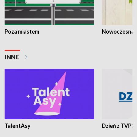
Poza miastem
Nowoczesna 
INNE
TalentAsy
Dzień z TVP3