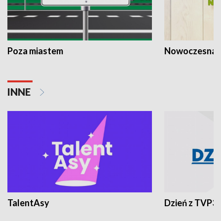
Poza miastem
Nowoczesna 
INNE
TalentAsy
Dzień z TVP3