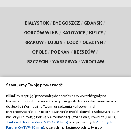
BIAŁYSTOK
/
BYDGOSZCZ
/
GDAŃSK
/
GORZÓW WLKP.
/
KATOWICE
/
KIELCE
/
KRAKÓW
/
LUBLIN
/
ŁÓDŹ
/
OLSZTYN
/
OPOLE
/
POZNAŃ
/
RZESZÓW
/
SZCZECIN
/
WARSZAWA
/
WROCŁAW
Szanujemy Twoją prywatność
Dołącz do nas:
Kliknij "Akceptuję i przechodzę do serwisu", aby wyrazić zgody na
korzystanie z technologii automatycznego śledzenia i zbierania danych,
TVP
dostęp do informacji na Twoim urządzeniu końcowym i ich
Abonament TVP
przechowywanie oraz na przetwarzanie Twoich danych osobowych przez
Regulamin TVP
nas, czyli Telewizję Polską S.A. w likwidacji (zwaną dalej również „TVP”),
Emisja w TVP
Zaufanych Partnerów z IAB* (1201 firm)
oraz pozostałych
Zaufanych
Polityka prywatności
Partnerów TVP (93 firm)
, w celach marketingowych (w tym do
Centrum informacji TVP