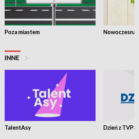
Poza miastem
Nowoczesna 
INNE
TalentAsy
Dzień z TVP3