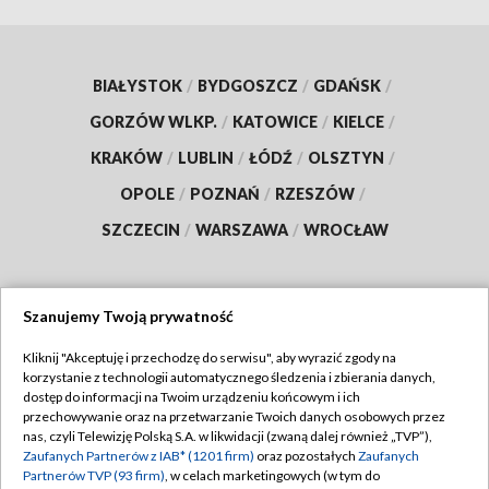
BIAŁYSTOK
/
BYDGOSZCZ
/
GDAŃSK
/
GORZÓW WLKP.
/
KATOWICE
/
KIELCE
/
KRAKÓW
/
LUBLIN
/
ŁÓDŹ
/
OLSZTYN
/
OPOLE
/
POZNAŃ
/
RZESZÓW
/
SZCZECIN
/
WARSZAWA
/
WROCŁAW
Szanujemy Twoją prywatność
Dołącz do nas:
Kliknij "Akceptuję i przechodzę do serwisu", aby wyrazić zgody na
korzystanie z technologii automatycznego śledzenia i zbierania danych,
TVP
dostęp do informacji na Twoim urządzeniu końcowym i ich
Abonament TVP
przechowywanie oraz na przetwarzanie Twoich danych osobowych przez
Regulamin TVP
nas, czyli Telewizję Polską S.A. w likwidacji (zwaną dalej również „TVP”),
Emisja w TVP
Zaufanych Partnerów z IAB* (1201 firm)
oraz pozostałych
Zaufanych
Polityka prywatności
Partnerów TVP (93 firm)
, w celach marketingowych (w tym do
Centrum informacji TVP