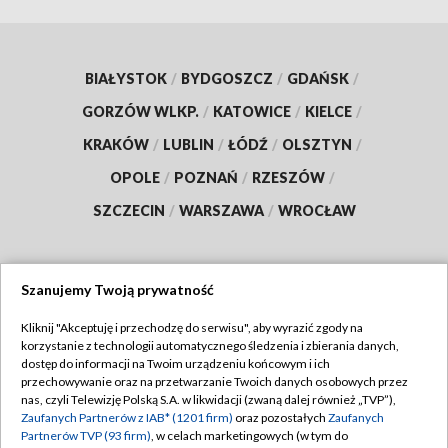
BIAŁYSTOK
/
BYDGOSZCZ
/
GDAŃSK
/
GORZÓW WLKP.
/
KATOWICE
/
KIELCE
/
KRAKÓW
/
LUBLIN
/
ŁÓDŹ
/
OLSZTYN
/
OPOLE
/
POZNAŃ
/
RZESZÓW
/
SZCZECIN
/
WARSZAWA
/
WROCŁAW
Szanujemy Twoją prywatność
Dołącz do nas:
Kliknij "Akceptuję i przechodzę do serwisu", aby wyrazić zgody na
korzystanie z technologii automatycznego śledzenia i zbierania danych,
TVP
dostęp do informacji na Twoim urządzeniu końcowym i ich
Abonament TVP
przechowywanie oraz na przetwarzanie Twoich danych osobowych przez
Regulamin TVP
nas, czyli Telewizję Polską S.A. w likwidacji (zwaną dalej również „TVP”),
Emisja w TVP
Zaufanych Partnerów z IAB* (1201 firm)
oraz pozostałych
Zaufanych
Polityka prywatności
Partnerów TVP (93 firm)
, w celach marketingowych (w tym do
Centrum informacji TVP