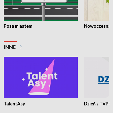
Poza miastem
Nowoczesna 
INNE
TalentAsy
Dzień z TVP3