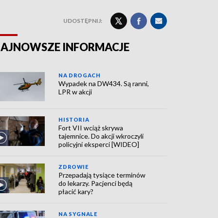
UDOSTĘPNIJ:
AJNOWSZE INFORMACJE
NA DROGACH
Wypadek na DW434. Są ranni,
LPR w akcji
HISTORIA
Fort VII wciąż skrywa
tajemnice. Do akcji wkroczyli
policyjni eksperci [WIDEO]
ZDROWIE
Przepadają tysiące terminów
do lekarzy. Pacjenci będą
płacić kary?
NA SYGNALE