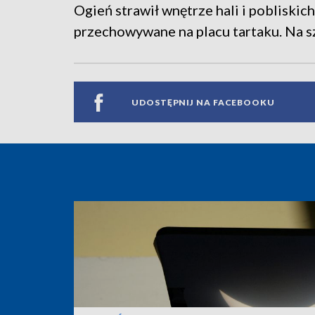
Ogień strawił wnętrze hali i poblisk
przechowywane na placu tartaku. Na sz
UDOSTĘPNIJ NA FACEBOOKU