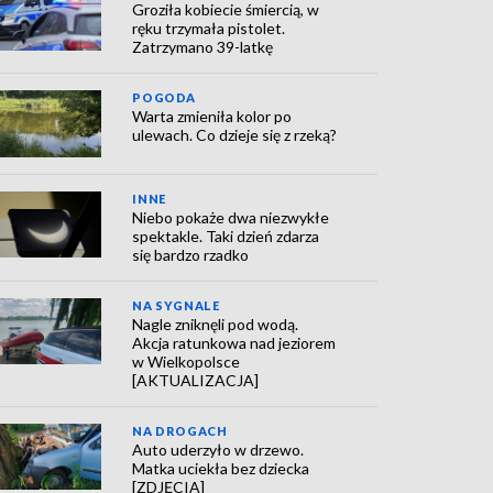
Groziła kobiecie śmiercią, w
ręku trzymała pistolet.
Zatrzymano 39-latkę
POGODA
Warta zmieniła kolor po
ulewach. Co dzieje się z rzeką?
INNE
Niebo pokaże dwa niezwykłe
spektakle. Taki dzień zdarza
się bardzo rzadko
NA SYGNALE
Nagle zniknęli pod wodą.
Akcja ratunkowa nad jeziorem
w Wielkopolsce
[AKTUALIZACJA]
NA DROGACH
Auto uderzyło w drzewo.
Matka uciekła bez dziecka
[ZDJĘCIA]