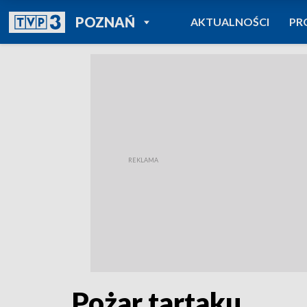
POWRÓT DO
POZNAŃ
AKTUALNOŚCI
PR
TVP REGIONY
Pożar tartaku