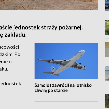
ście jednostek straży pożarnej.
ę zakładu.
jscowości
dzkim. Po
enie o
aku.
 jednostek
Samolot zawrócił na lotnisko
chwilę po starcie