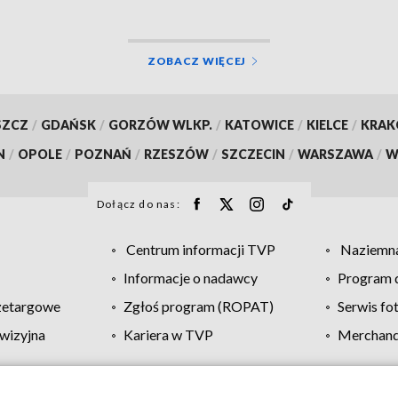
ZOBACZ WIĘCEJ
SZCZ
/
GDAŃSK
/
GORZÓW WLKP.
/
KATOWICE
/
KIELCE
/
KRA
N
/
OPOLE
/
POZNAŃ
/
RZESZÓW
/
SZCZECIN
/
WARSZAWA
/
W
Dołącz do nas:
Centrum informacji TVP
Naziemna
Informacje o nadawcy
Program d
zetargowe
Zgłoś program (ROPAT)
Serwis fo
wizyjna
Kariera w TVP
Merchandi