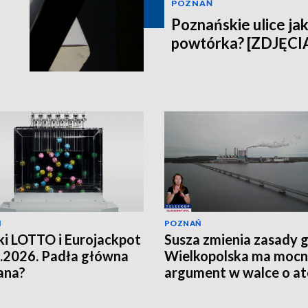
POZNAŃ
Poznańskie ulice jak
powtórka? [ZDJĘCI
Ń
POZNAŃ
i LOTTO i Eurojackpot
Susza zmienia zasady g
.2026. Padła główna
Wielkopolska ma moc
ana?
argument w walce o a
[WIDEO]