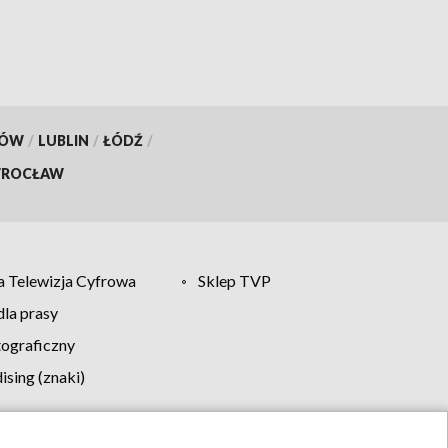
KÓW
/
LUBLIN
/
ŁÓDŹ
/
ROCŁAW
 Telewizja Cyfrowa
Sklep TVP
la prasy
tograficzny
sing (znaki)