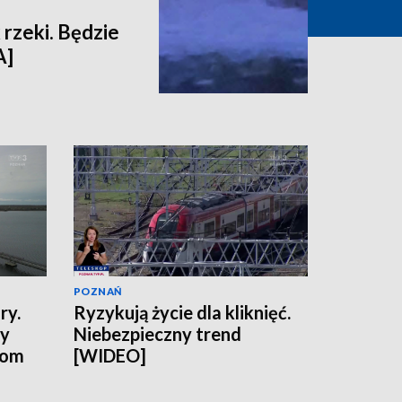
 rzeki. Będzie
A]
POZNAŃ
ry.
Ryzykują życie dla kliknięć.
ny
Niebezpieczny trend
tom
[WIDEO]