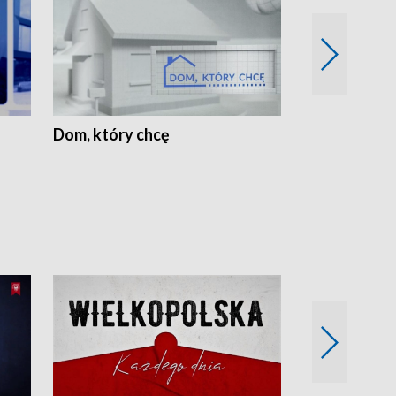
Dom, który chcę
Biznes Wielk