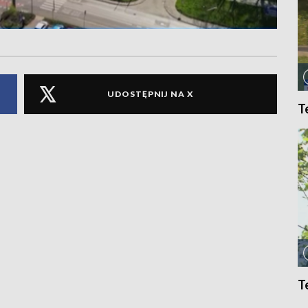
UDOSTĘPNIJ NA X
T
T