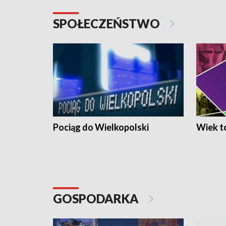
SPOŁECZEŃSTWO
Pociąg do Wielkopolski
Wiek to
GOSPODARKA