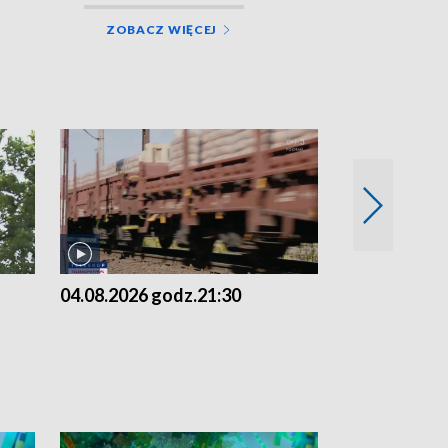
ZOBACZ WIĘCEJ
04.08.2026 godz.21:30
04.08.2026 g