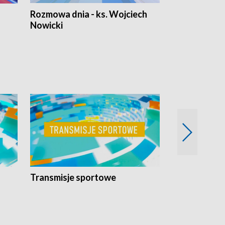
Rozmowa dnia - ks. Wojciech
Euro Fakty
Nowicki
Transmisje sportowe
Reportaże s