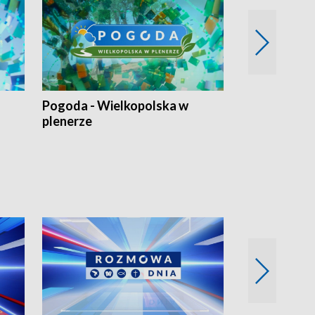
Pogoda - Wielkopolska w
Eko prognoza
plenerze