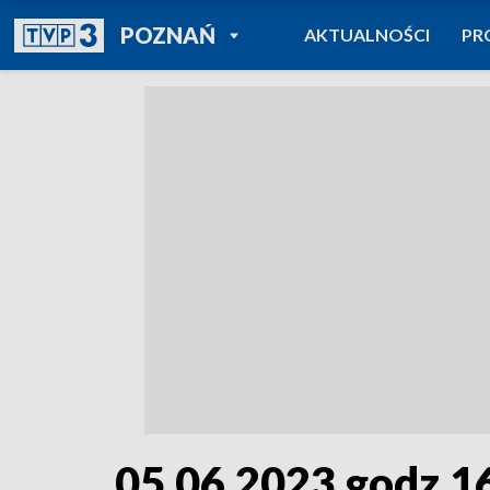
POWRÓT DO
POZNAŃ
AKTUALNOŚCI
PR
TVP REGIONY
05.06.2023 godz.1