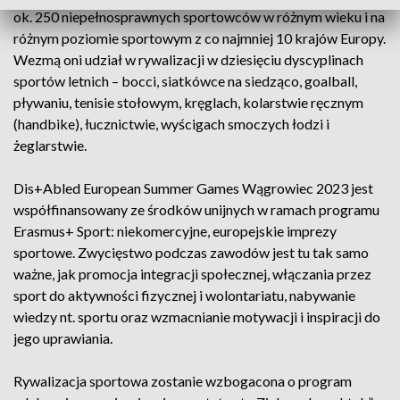
ok. 250 niepełnosprawnych sportowców w różnym wieku i na
różnym poziomie sportowym z co najmniej 10 krajów Europy.
Wezmą oni udział w rywalizacji w dziesięciu dyscyplinach
sportów letnich – bocci, siatkówce na siedząco, goalball,
pływaniu, tenisie stołowym, kręglach, kolarstwie ręcznym
(handbike), łucznictwie, wyścigach smoczych łodzi i
żeglarstwie.
Dis+Abled European Summer Games Wągrowiec 2023 jest
współfinansowany ze środków unijnych w ramach programu
Erasmus+ Sport: niekomercyjne, europejskie imprezy
sportowe. Zwycięstwo podczas zawodów jest tu tak samo
ważne, jak promocja integracji społecznej, włączania przez
sport do aktywności fizycznej i wolontariatu, nabywanie
wiedzy nt. sportu oraz wzmacnianie motywacji i inspiracji do
jego uprawiania.
Rywalizacja sportowa zostanie wzbogacona o program