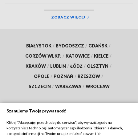
ZOBACZ WIĘCEJ
BIAŁYSTOK
/
BYDGOSZCZ
/
GDAŃSK
/
GORZÓW WLKP.
/
KATOWICE
/
KIELCE
/
KRAKÓW
/
LUBLIN
/
ŁÓDŹ
/
OLSZTYN
/
OPOLE
/
POZNAŃ
/
RZESZÓW
/
SZCZECIN
/
WARSZAWA
/
WROCŁAW
Szanujemy Twoją prywatność
Dołącz do nas:
Kliknij "Akceptuję i przechodzę do serwisu", aby wyrazić zgody na
korzystanie z technologii automatycznego śledzenia i zbierania danych,
TVP
dostęp do informacji na Twoim urządzeniu końcowym i ich