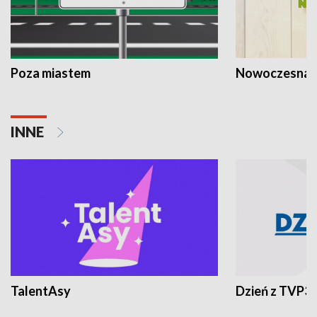
Poza miastem
Nowoczesna 
INNE
TalentAsy
Dzień z TVP3