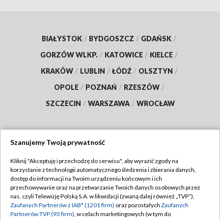
BIAŁYSTOK
/
BYDGOSZCZ
/
GDAŃSK
/
GORZÓW WLKP.
/
KATOWICE
/
KIELCE
/
KRAKÓW
/
LUBLIN
/
ŁÓDŹ
/
OLSZTYN
/
OPOLE
/
POZNAŃ
/
RZESZÓW
/
SZCZECIN
/
WARSZAWA
/
WROCŁAW
Szanujemy Twoją prywatność
Dołącz do nas:
Kliknij "Akceptuję i przechodzę do serwisu", aby wyrazić zgody na
korzystanie z technologii automatycznego śledzenia i zbierania danych,
TVP
dostęp do informacji na Twoim urządzeniu końcowym i ich
Abonament TVP
przechowywanie oraz na przetwarzanie Twoich danych osobowych przez
Regulamin TVP
nas, czyli Telewizję Polską S.A. w likwidacji (zwaną dalej również „TVP”),
Emisja w TVP
Zaufanych Partnerów z IAB* (1201 firm)
oraz pozostałych
Zaufanych
Polityka prywatności
Partnerów TVP (93 firm)
, w celach marketingowych (w tym do
Centrum informacji TVP