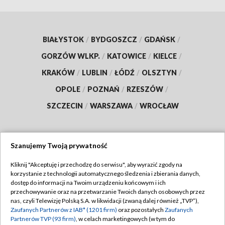
BIAŁYSTOK
/
BYDGOSZCZ
/
GDAŃSK
/
GORZÓW WLKP.
/
KATOWICE
/
KIELCE
/
KRAKÓW
/
LUBLIN
/
ŁÓDŹ
/
OLSZTYN
/
OPOLE
/
POZNAŃ
/
RZESZÓW
/
SZCZECIN
/
WARSZAWA
/
WROCŁAW
Szanujemy Twoją prywatność
Dołącz do nas:
Kliknij "Akceptuję i przechodzę do serwisu", aby wyrazić zgody na
korzystanie z technologii automatycznego śledzenia i zbierania danych,
TVP
dostęp do informacji na Twoim urządzeniu końcowym i ich
Abonament TVP
przechowywanie oraz na przetwarzanie Twoich danych osobowych przez
Regulamin TVP
nas, czyli Telewizję Polską S.A. w likwidacji (zwaną dalej również „TVP”),
Emisja w TVP
Zaufanych Partnerów z IAB* (1201 firm)
oraz pozostałych
Zaufanych
Polityka prywatności
Partnerów TVP (93 firm)
, w celach marketingowych (w tym do
Centrum informacji TVP