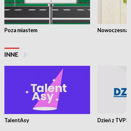
Poza miastem
Nowoczesna 
INNE
TalentAsy
Dzień z TVP3