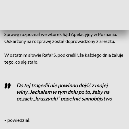
premedytacją i w obecności własnego dziecka”. Od wyroku
odwołali się także obrońcy mężczyzny podważając m.in.
opinię biegłych psychologa i psychiatry.
Sprawę rozpoznał we wtorek Sąd Apelacyjny w Poznaniu.
Oskarżony na rozprawę został doprowadzony z aresztu.
W ostatnim słowie Rafał S. podkreślił, że każdego dnia żałuje
tego, co się stało.
Do tej tragedii nie powinno dojść z mojej
winy. Jechałem w tym dniu po to, żeby na
oczach „kruszynki” popełnić samobójstwo
– powiedział.