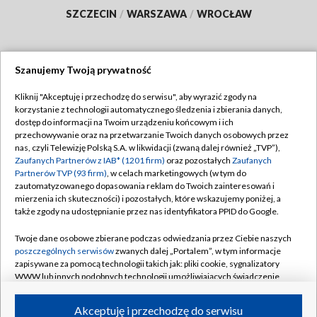
SZCZECIN
/
WARSZAWA
/
WROCŁAW
Szanujemy Twoją prywatność
Dołącz do nas:
Kliknij "Akceptuję i przechodzę do serwisu", aby wyrazić zgody na
korzystanie z technologii automatycznego śledzenia i zbierania danych,
TVP
dostęp do informacji na Twoim urządzeniu końcowym i ich
Abonament TVP
przechowywanie oraz na przetwarzanie Twoich danych osobowych przez
Regulamin TVP
nas, czyli Telewizję Polską S.A. w likwidacji (zwaną dalej również „TVP”),
Emisja w TVP
Polityka prywatności
Zaufanych Partnerów z IAB* (1201 firm)
oraz pozostałych
Zaufanych
Partnerów TVP (93 firm)
, w celach marketingowych (w tym do
Centrum informacji TVP
Moje zgody
zautomatyzowanego dopasowania reklam do Twoich zainteresowań i
mierzenia ich skuteczności) i pozostałych, które wskazujemy poniżej, a
Naziemna Telewizja Cyfrowa
Pomoc
także zgody na udostępnianie przez nas identyfikatora PPID do Google.
Sklep TVP
Biuro reklamy
Twoje dane osobowe zbierane podczas odwiedzania przez Ciebie naszych
Rada Programowa
Kontakt
poszczególnych serwisów
zwanych dalej „Portalem”, w tym informacje
zapisywane za pomocą technologii takich jak: pliki cookie, sygnalizatory
System NOS
WWW lub innych podobnych technologii umożliwiających świadczenie
dopasowanych i bezpiecznych usług, personalizację treści oraz reklam,
Informacje o nadawcy
Kanały
udostępnianie funkcji mediów społecznościowych oraz analizowanie
Akceptuję i przechodzę do serwisu
ruchu w Internecie.
Program dla prasy