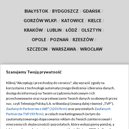
BIAŁYSTOK
/
BYDGOSZCZ
/
GDAŃSK
/
GORZÓW WLKP.
/
KATOWICE
/
KIELCE
/
KRAKÓW
/
LUBLIN
/
ŁÓDŹ
/
OLSZTYN
/
OPOLE
/
POZNAŃ
/
RZESZÓW
/
SZCZECIN
/
WARSZAWA
/
WROCŁAW
Szanujemy Twoją prywatność
Dołącz do nas:
Kliknij "Akceptuję i przechodzę do serwisu", aby wyrazić zgody na
korzystanie z technologii automatycznego śledzenia i zbierania danych,
TVP
dostęp do informacji na Twoim urządzeniu końcowym i ich
Abonament TVP
przechowywanie oraz na przetwarzanie Twoich danych osobowych przez
Regulamin TVP
nas, czyli Telewizję Polską S.A. w likwidacji (zwaną dalej również „TVP”),
Emisja w TVP
Polityka prywatności
Zaufanych Partnerów z IAB* (1201 firm)
oraz pozostałych
Zaufanych
Partnerów TVP (93 firm)
, w celach marketingowych (w tym do
Centrum informacji TVP
Moje zgody
zautomatyzowanego dopasowania reklam do Twoich zainteresowań i
mierzenia ich skuteczności) i pozostałych, które wskazujemy poniżej, a
Naziemna Telewizja Cyfrowa
Pomoc