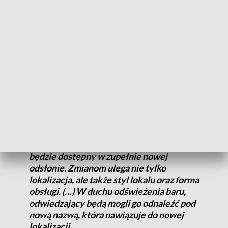
lokalu w nowoczesne maszyny i urządzenia gastronomiczne.
Po 22 latach pracy, m.in. z powodu remontów prowadzonych
w centrum Poznania, jego dotychczasowa siedziba została
zamknięta, a działalność przeniesiona w tryb dowozów
Po około półrocznej przerwie poznaniacy
znów będą mogli zjeść posiłek serwowany
przez pracowników kultowego baru
Caritas, który opierając się na wieloletniej
tradycji swojej działalności, od teraz
będzie dostępny w zupełnie nowej
odsłonie. Zmianom ulega nie tylko
lokalizacja, ale także styl lokalu oraz forma
obsługi. (…) W duchu odświeżenia baru,
odwiedzający będą mogli go odnaleźć pod
nową nazwą, która nawiązuje do nowej
lokalizacji