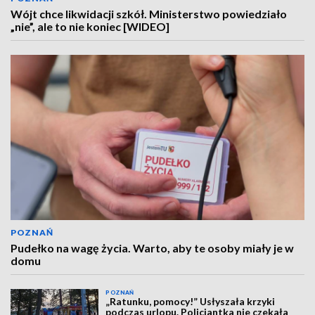
Wójt chce likwidacji szkół. Ministerstwo powiedziało
„nie”, ale to nie koniec [WIDEO]
POZNAŃ
Pudełko na wagę życia. Warto, aby te osoby miały je w
domu
POZNAŃ
„Ratunku, pomocy!” Usłyszała krzyki
podczas urlopu. Policjantka nie czekała