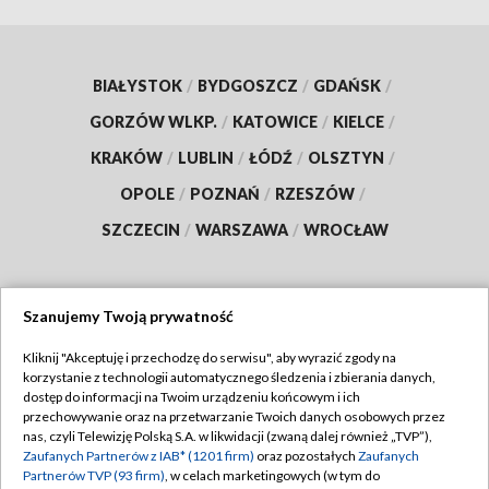
BIAŁYSTOK
/
BYDGOSZCZ
/
GDAŃSK
/
GORZÓW WLKP.
/
KATOWICE
/
KIELCE
/
KRAKÓW
/
LUBLIN
/
ŁÓDŹ
/
OLSZTYN
/
OPOLE
/
POZNAŃ
/
RZESZÓW
/
SZCZECIN
/
WARSZAWA
/
WROCŁAW
Szanujemy Twoją prywatność
Dołącz do nas:
Kliknij "Akceptuję i przechodzę do serwisu", aby wyrazić zgody na
korzystanie z technologii automatycznego śledzenia i zbierania danych,
TVP
dostęp do informacji na Twoim urządzeniu końcowym i ich
Abonament TVP
przechowywanie oraz na przetwarzanie Twoich danych osobowych przez
Regulamin TVP
nas, czyli Telewizję Polską S.A. w likwidacji (zwaną dalej również „TVP”),
Emisja w TVP
Zaufanych Partnerów z IAB* (1201 firm)
oraz pozostałych
Zaufanych
Polityka prywatności
Partnerów TVP (93 firm)
, w celach marketingowych (w tym do
Centrum informacji TVP