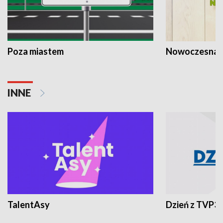
Poza miastem
Nowoczesna 
INNE
TalentAsy
Dzień z TVP3