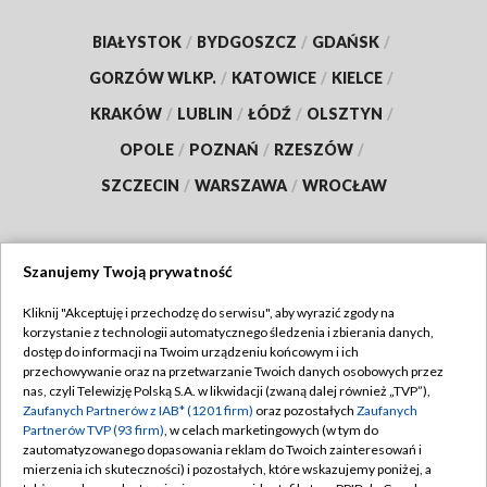
BIAŁYSTOK
/
BYDGOSZCZ
/
GDAŃSK
/
GORZÓW WLKP.
/
KATOWICE
/
KIELCE
/
KRAKÓW
/
LUBLIN
/
ŁÓDŹ
/
OLSZTYN
/
OPOLE
/
POZNAŃ
/
RZESZÓW
/
SZCZECIN
/
WARSZAWA
/
WROCŁAW
Szanujemy Twoją prywatność
Dołącz do nas:
Kliknij "Akceptuję i przechodzę do serwisu", aby wyrazić zgody na
korzystanie z technologii automatycznego śledzenia i zbierania danych,
TVP
dostęp do informacji na Twoim urządzeniu końcowym i ich
Abonament TVP
przechowywanie oraz na przetwarzanie Twoich danych osobowych przez
Regulamin TVP
nas, czyli Telewizję Polską S.A. w likwidacji (zwaną dalej również „TVP”),
Emisja w TVP
Polityka prywatności
Zaufanych Partnerów z IAB* (1201 firm)
oraz pozostałych
Zaufanych
Partnerów TVP (93 firm)
, w celach marketingowych (w tym do
Centrum informacji TVP
Moje zgody
zautomatyzowanego dopasowania reklam do Twoich zainteresowań i
mierzenia ich skuteczności) i pozostałych, które wskazujemy poniżej, a
Naziemna Telewizja Cyfrowa
Pomoc