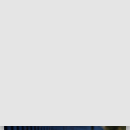
POWRÓT DO
POZNAŃ
TVP REGIONY
W rowie znaleziono zwłoki
2023-06-11
Antonina Bajew