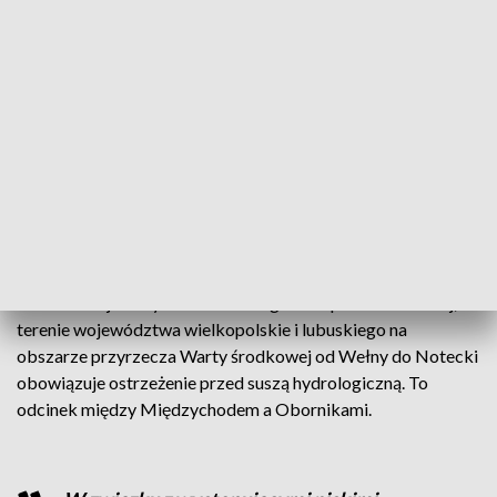
Synoptycy alarmują (fot. zdjęcie ilustracyjne/PAP/Wojtek Jargiło)
Ostrzeżenie obowiązuje do odwołania. Sytuacja
jest poważna.
Jak informuje Instytut Meteorologii i Gospodarki Wodnej, na
terenie województwa wielkopolskie i lubuskiego na
obszarze przyrzecza Warty środkowej od Wełny do Notecki
obowiązuje ostrzeżenie przed suszą hydrologiczną. To
odcinek między Międzychodem a Obornikami.