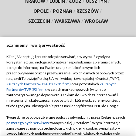
KRAKÓW
/
LUBLIN
/
ŁÓDŹ
/
OLSZTYN
/
OPOLE
/
POZNAŃ
/
RZESZÓW
/
SZCZECIN
/
WARSZAWA
/
WROCŁAW
Szanujemy Twoją prywatność
Dołącz do nas:
Kliknij "Akceptuję i przechodzę do serwisu", aby wyrazić zgody na
korzystanie z technologii automatycznego śledzenia i zbierania danych,
TVP
dostęp do informacji na Twoim urządzeniu końcowym i ich
Abonament TVP
przechowywanie oraz na przetwarzanie Twoich danych osobowych przez
Regulamin TVP
nas, czyli Telewizję Polską S.A. w likwidacji (zwaną dalej również „TVP”),
Emisja w TVP
Polityka prywatności
Zaufanych Partnerów z IAB* (1201 firm)
oraz pozostałych
Zaufanych
Partnerów TVP (93 firm)
, w celach marketingowych (w tym do
Centrum informacji TVP
Moje zgody
zautomatyzowanego dopasowania reklam do Twoich zainteresowań i
mierzenia ich skuteczności) i pozostałych, które wskazujemy poniżej, a
Naziemna Telewizja Cyfrowa
Pomoc
także zgody na udostępnianie przez nas identyfikatora PPID do Google.
Sklep TVP
Biuro reklamy
Twoje dane osobowe zbierane podczas odwiedzania przez Ciebie naszych
Rada Programowa
Kontakt
poszczególnych serwisów
zwanych dalej „Portalem”, w tym informacje
zapisywane za pomocą technologii takich jak: pliki cookie, sygnalizatory
System NOS
WWW lub innych podobnych technologii umożliwiających świadczenie