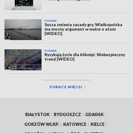
POZNAŃ
Susza zmienia zasady gry. Wielkopolska
ma mocny argument w walce o atom
[WIDEO]
POZNAŃ
Ryzykują życie dla kliknięć. Niebezpieczny
trend [WIDEO]
ZOBACZ WIĘCEJ
BIAŁYSTOK
/
BYDGOSZCZ
/
GDAŃSK
/
GORZÓW WLKP.
/
KATOWICE
/
KIELCE
/