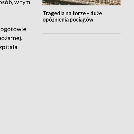
osób, w tym
Tragedia na torze – duże
opóźnienia pociągów
Pogotowie
ożarnej.
pitala.