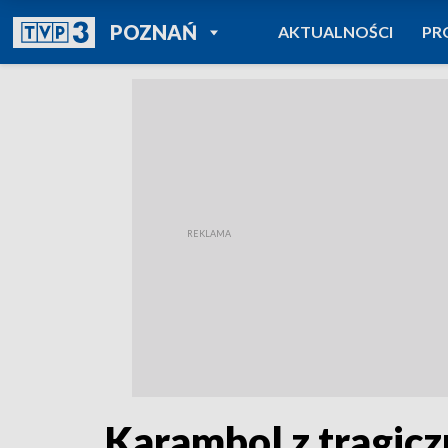
POWRÓT DO
POZNAŃ
AKTUALNOŚCI
PR
TVP REGIONY
Karambol z tragi