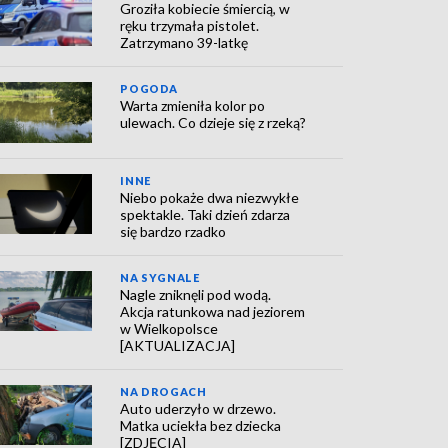
Groziła kobiecie śmiercią, w
ręku trzymała pistolet.
Zatrzymano 39-latkę
POGODA
Warta zmieniła kolor po
ulewach. Co dzieje się z rzeką?
INNE
Niebo pokaże dwa niezwykłe
spektakle. Taki dzień zdarza
się bardzo rzadko
NA SYGNALE
Nagle zniknęli pod wodą.
Akcja ratunkowa nad jeziorem
w Wielkopolsce
[AKTUALIZACJA]
NA DROGACH
Auto uderzyło w drzewo.
Matka uciekła bez dziecka
[ZDJĘCIA]