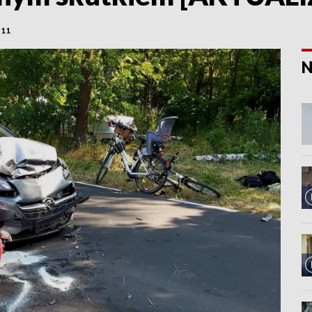
-11
N