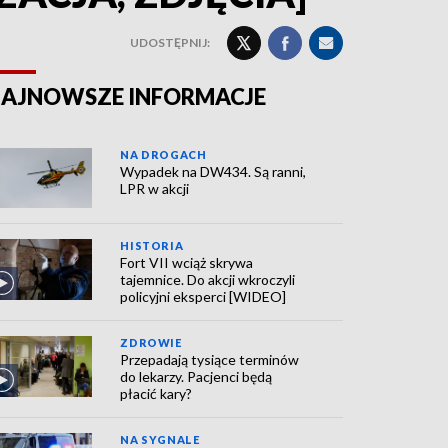
UDOSTĘPNIJ:
AJNOWSZE INFORMACJE
NA DROGACH
Wypadek na DW434. Są ranni,
LPR w akcji
HISTORIA
Fort VII wciąż skrywa
tajemnice. Do akcji wkroczyli
policyjni eksperci [WIDEO]
ZDROWIE
Przepadają tysiące terminów
do lekarzy. Pacjenci będą
płacić kary?
NA SYGNALE