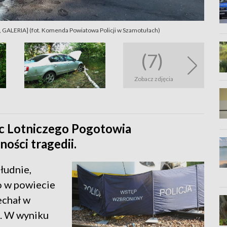
GALERIA] (fot. Komenda Powiatowa Policji w Szamotułach)
(7)
Zobacz zdjęcia
c Lotniczego Pogotowia
ości tragedii.
łudnie,
o w powiecie
chał w
e. W wyniku