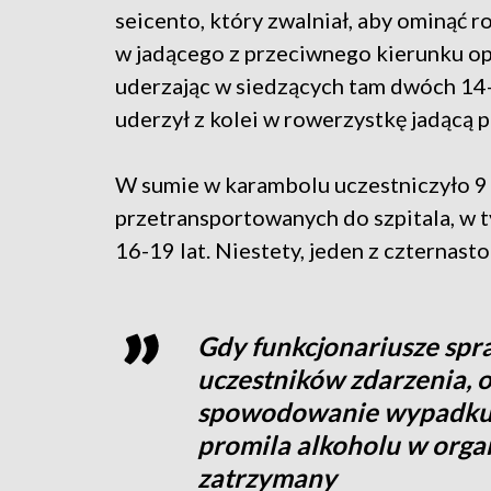
seicento, który zwalniał, aby ominąć 
w jadącego z przeciwnego kierunku opl
uderzając w siedzących tam dwóch 14-
uderzył z kolei w rowerzystkę jadącą p
W sumie w karambolu uczestniczyło 9 
przetransportowanych do szpitala, w t
16-19 lat. Niestety, jeden z czternast
Gdy funkcjonariusze spra
uczestników zdarzenia, o
spowodowanie wypadku je
promila alkoholu w orga
zatrzymany