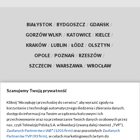
BIAŁYSTOK
/
BYDGOSZCZ
/
GDAŃSK
/
GORZÓW WLKP.
/
KATOWICE
/
KIELCE
/
KRAKÓW
/
LUBLIN
/
ŁÓDŹ
/
OLSZTYN
/
OPOLE
/
POZNAŃ
/
RZESZÓW
/
SZCZECIN
/
WARSZAWA
/
WROCŁAW
Szanujemy Twoją prywatność
Dołącz do nas:
Kliknij "Akceptuję i przechodzę do serwisu", aby wyrazić zgody na
korzystanie z technologii automatycznego śledzenia i zbierania danych,
TVP
dostęp do informacji na Twoim urządzeniu końcowym i ich
Abonament TVP
przechowywanie oraz na przetwarzanie Twoich danych osobowych przez
Regulamin TVP
nas, czyli Telewizję Polską S.A. w likwidacji (zwaną dalej również „TVP”),
Emisja w TVP
Zaufanych Partnerów z IAB* (1201 firm)
oraz pozostałych
Zaufanych
Polityka prywatności
Partnerów TVP (93 firm)
, w celach marketingowych (w tym do
Centrum informacji TVP