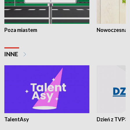
Poza miastem
Nowoczesna 
INNE
TalentAsy
Dzień z TVP3