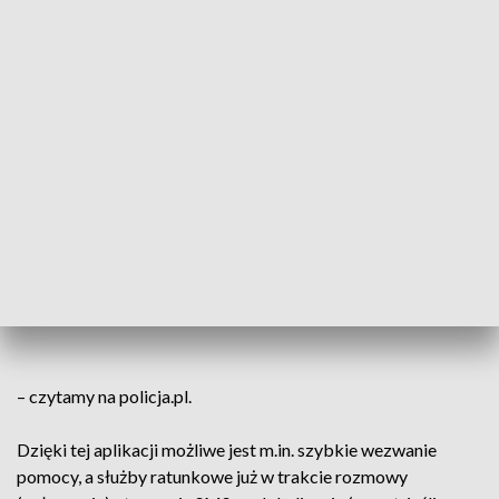
Policji.
Planując wypoczynek w Polsce, zarówno
nad wodą, jak i w górach zainstaluj
bezpłatną aplikację „RATUNEK”. Jest to
jedyna aplikacja zaaprobowana przez
ochotnicze służy ratunkowe GOPR, TOPR,
MOPR, WOPR i dołączona do oficjalnego
systemu powiadamiana o zgłoszeniu
wypadku
– czytamy na policja.pl.
Dzięki tej aplikacji możliwe jest m.in. szybkie wezwanie
pomocy, a służby ratunkowe już w trakcie rozmowy