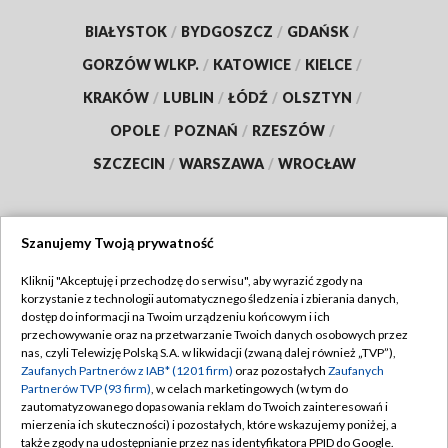
BIAŁYSTOK
/
BYDGOSZCZ
/
GDAŃSK
/
GORZÓW WLKP.
/
KATOWICE
/
KIELCE
/
KRAKÓW
/
LUBLIN
/
ŁÓDŹ
/
OLSZTYN
/
OPOLE
/
POZNAŃ
/
RZESZÓW
/
SZCZECIN
/
WARSZAWA
/
WROCŁAW
Szanujemy Twoją prywatność
Dołącz do nas:
Kliknij "Akceptuję i przechodzę do serwisu", aby wyrazić zgody na
korzystanie z technologii automatycznego śledzenia i zbierania danych,
TVP
dostęp do informacji na Twoim urządzeniu końcowym i ich
Abonament TVP
przechowywanie oraz na przetwarzanie Twoich danych osobowych przez
Regulamin TVP
nas, czyli Telewizję Polską S.A. w likwidacji (zwaną dalej również „TVP”),
Emisja w TVP
Polityka prywatności
Zaufanych Partnerów z IAB* (1201 firm)
oraz pozostałych
Zaufanych
Partnerów TVP (93 firm)
, w celach marketingowych (w tym do
Centrum informacji TVP
Moje zgody
zautomatyzowanego dopasowania reklam do Twoich zainteresowań i
mierzenia ich skuteczności) i pozostałych, które wskazujemy poniżej, a
Naziemna Telewizja Cyfrowa
Pomoc
także zgody na udostępnianie przez nas identyfikatora PPID do Google.