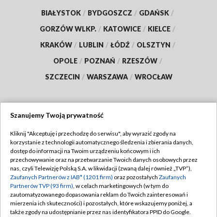
BIAŁYSTOK
/
BYDGOSZCZ
/
GDAŃSK
/
GORZÓW WLKP.
/
KATOWICE
/
KIELCE
/
KRAKÓW
/
LUBLIN
/
ŁÓDŹ
/
OLSZTYN
/
OPOLE
/
POZNAŃ
/
RZESZÓW
/
SZCZECIN
/
WARSZAWA
/
WROCŁAW
Szanujemy Twoją prywatność
Dołącz do nas:
Kliknij "Akceptuję i przechodzę do serwisu", aby wyrazić zgody na
korzystanie z technologii automatycznego śledzenia i zbierania danych,
TVP
dostęp do informacji na Twoim urządzeniu końcowym i ich
Abonament TVP
przechowywanie oraz na przetwarzanie Twoich danych osobowych przez
Regulamin TVP
nas, czyli Telewizję Polską S.A. w likwidacji (zwaną dalej również „TVP”),
Emisja w TVP
Polityka prywatności
Zaufanych Partnerów z IAB* (1201 firm)
oraz pozostałych
Zaufanych
Partnerów TVP (93 firm)
, w celach marketingowych (w tym do
Centrum informacji TVP
Moje zgody
zautomatyzowanego dopasowania reklam do Twoich zainteresowań i
mierzenia ich skuteczności) i pozostałych, które wskazujemy poniżej, a
Naziemna Telewizja Cyfrowa
Pomoc
także zgody na udostępnianie przez nas identyfikatora PPID do Google.