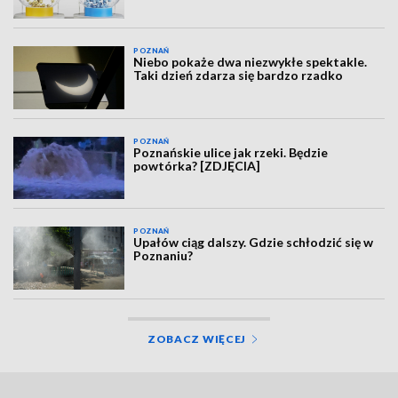
POZNAŃ
Niebo pokaże dwa niezwykłe spektakle.
Taki dzień zdarza się bardzo rzadko
POZNAŃ
Poznańskie ulice jak rzeki. Będzie
powtórka? [ZDJĘCIA]
POZNAŃ
Upałów ciąg dalszy. Gdzie schłodzić się w
Poznaniu?
ZOBACZ WIĘCEJ