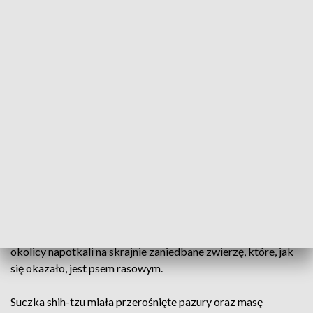
Dramatyczna interwencja (fot. Kaliskie Stowarzyszenie Pomocy Dla Zwierząt
Help Animals/Facebook)
Pies był zaniedbany do granic możliwości. Sprawa
trafiła na policję.
O dramatycznej sytuacji w Kaliszu informuje Kaliskie
Stowarzyszenie Pomocy dla Zwierząt Help Animals.
Wolontariusze interweniowali na jednej z posesji. W jej
okolicy napotkali na skrajnie zaniedbane zwierzę, które, jak
się okazało, jest psem rasowym.
Suczka shih-tzu miała przerośnięte pazury oraz masę