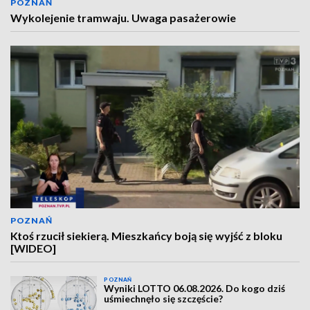
POZNAŃ
Wykolejenie tramwaju. Uwaga pasażerowie
POZNAŃ
Ktoś rzucił siekierą. Mieszkańcy boją się wyjść z bloku
[WIDEO]
POZNAŃ
Wyniki LOTTO 06.08.2026. Do kogo dziś
uśmiechnęło się szczęście?