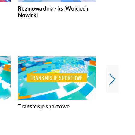
Rozmowa dnia - ks. Wojciech
Euro Fakty
Nowicki
Transmisje sportowe
Reportaże s