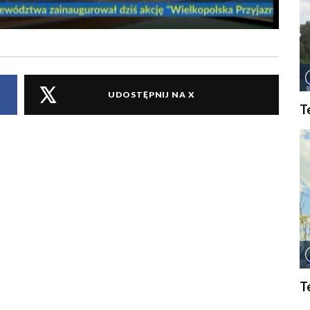
UDOSTĘPNIJ NA X
T
T