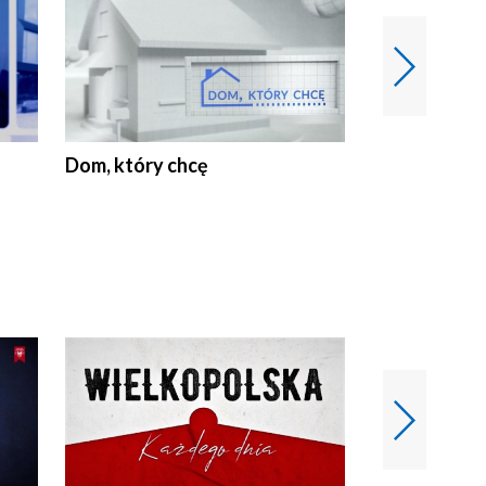
Dom, który chcę
Biznes Wielk