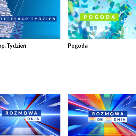
op. Tydzień
Pogoda