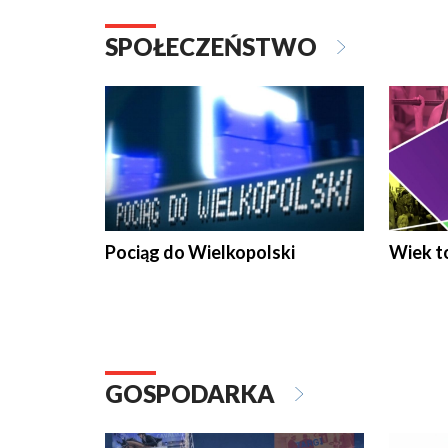
SPOŁECZEŃSTWO
Pociąg do Wielkopolski
Wiek to
GOSPODARKA