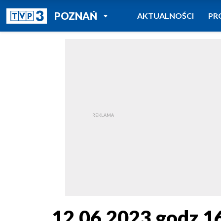
POWRÓT DO
POZNAŃ
AKTUALNOŚCI
PR
TVP REGIONY
12.06.2023 godz.1