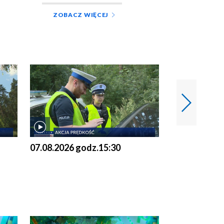
ZOBACZ WIĘCEJ
07.08.2026 godz.15:30
06.08.2026 g