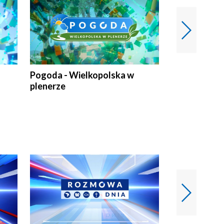
Pogoda - Wielkopolska w
Eko prognoza
plenerze