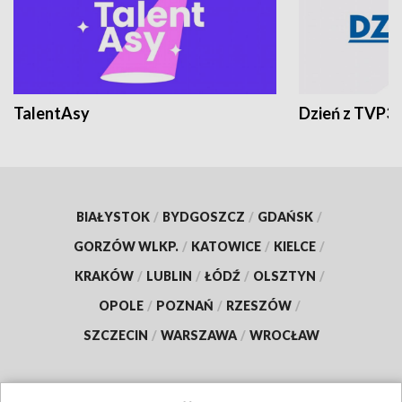
TalentAsy
Dzień z TVP3
BIAŁYSTOK
/
BYDGOSZCZ
/
GDAŃSK
/
GORZÓW WLKP.
/
KATOWICE
/
KIELCE
/
KRAKÓW
/
LUBLIN
/
ŁÓDŹ
/
OLSZTYN
/
OPOLE
/
POZNAŃ
/
RZESZÓW
/
SZCZECIN
/
WARSZAWA
/
WROCŁAW