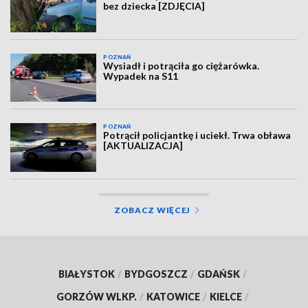
bez dziecka [ZDJĘCIA]
POZNAŃ
Wysiadł i potrąciła go ciężarówka.
Wypadek na S11
POZNAŃ
Potrącił policjantkę i uciekł. Trwa obława
[AKTUALIZACJA]
ZOBACZ WIĘCEJ
BIAŁYSTOK
/
BYDGOSZCZ
/
GDAŃSK
/
GORZÓW WLKP.
/
KATOWICE
/
KIELCE
/