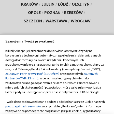
KRAKÓW
/
LUBLIN
/
ŁÓDŹ
/
OLSZTYN
/
OPOLE
/
POZNAŃ
/
RZESZÓW
/
SZCZECIN
/
WARSZAWA
/
WROCŁAW
Szanujemy Twoją prywatność
Dołącz do nas:
Kliknij "Akceptuję i przechodzę do serwisu", aby wyrazić zgody na
korzystanie z technologii automatycznego śledzenia i zbierania danych,
TVP
dostęp do informacji na Twoim urządzeniu końcowym i ich
Abonament TVP
przechowywanie oraz na przetwarzanie Twoich danych osobowych przez
Regulamin TVP
nas, czyli Telewizję Polską S.A. w likwidacji (zwaną dalej również „TVP”),
Emisja w TVP
Polityka prywatności
Zaufanych Partnerów z IAB* (1201 firm)
oraz pozostałych
Zaufanych
Partnerów TVP (93 firm)
, w celach marketingowych (w tym do
Centrum informacji TVP
Moje zgody
zautomatyzowanego dopasowania reklam do Twoich zainteresowań i
mierzenia ich skuteczności) i pozostałych, które wskazujemy poniżej, a
Naziemna Telewizja Cyfrowa
Pomoc
także zgody na udostępnianie przez nas identyfikatora PPID do Google.
Sklep TVP
Biuro reklamy
Twoje dane osobowe zbierane podczas odwiedzania przez Ciebie naszych
Rada Programowa
Kontakt
poszczególnych serwisów
zwanych dalej „Portalem”, w tym informacje
zapisywane za pomocą technologii takich jak: pliki cookie, sygnalizatory
System NOS