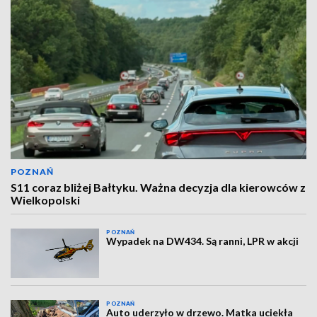
POZNAŃ
S11 coraz bliżej Bałtyku. Ważna decyzja dla kierowców z
Wielkopolski
POZNAŃ
Wypadek na DW434. Są ranni, LPR w akcji
POZNAŃ
Auto uderzyło w drzewo. Matka uciekła