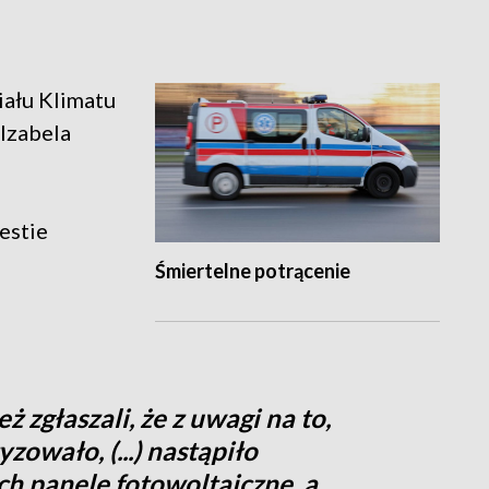
iału Klimatu
Izabela
estie
Śmiertelne potrącenie
zgłaszali, że z uwagi na to,
zowało, (...) nastąpiło
h panele fotowoltaiczne, a