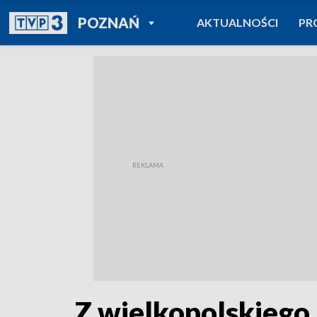
POWRÓT DO
POZNAŃ
AKTUALNOŚCI
PR
TVP REGIONY
Z wielkopolskiego 