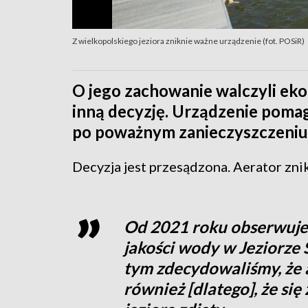
Z wielkopolskiego jeziora zniknie ważne urządzenie (fot. POSiR)
O jego zachowanie walczyli eko
inną decyzję. Urządzenie pomag
po poważnym zanieczyszczeniu
Decyzja jest przesądzona. Aerator zni
Od 2021 roku obserwuje
jakości wody w Jeziorze 
tym zdecydowaliśmy, że 
również [dlatego], że si