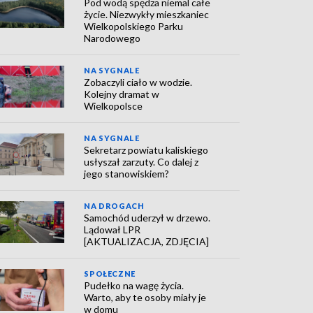
Pod wodą spędza niemal całe
życie. Niezwykły mieszkaniec
Wielkopolskiego Parku
Narodowego
NA SYGNALE
Zobaczyli ciało w wodzie.
Kolejny dramat w
Wielkopolsce
NA SYGNALE
Sekretarz powiatu kaliskiego
usłyszał zarzuty. Co dalej z
jego stanowiskiem?
NA DROGACH
Samochód uderzył w drzewo.
Lądował LPR
[AKTUALIZACJA, ZDJĘCIA]
SPOŁECZNE
Pudełko na wagę życia.
Warto, aby te osoby miały je
w domu